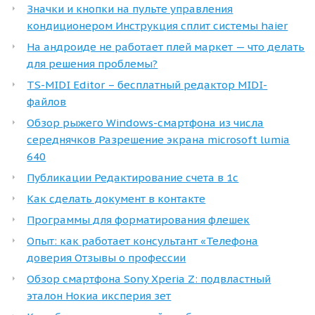
Значки и кнопки на пульте управления
кондиционером Инструкция сплит системы haier
На андроиде не работает плей маркет — что делать
для решения проблемы?
TS-MIDI Editor – бесплатный редактор MIDI-
файлов
Обзор рыжего Windows-смартфона из числа
середнячков Разрешение экрана microsoft lumia
640
Публикации Редактирование счета в 1с
Как сделать документ в контакте
Программы для форматирования флешек
Опыт: как работает консультант «Телефона
доверия Отзывы о профессии
Обзор смартфона Sony Xperia Z: подвластный
эталон Нокиа иксперия зет