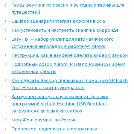
Теле2 роуминг по России и выгодные тарифы для
путешествий
Ошибка сценария internet explorer в 1с 8
Как установить и настроить скайп на андроиде
Easy Fix — набор утилит для автоматического
устранения неполадок в работе Windows
Инструкция, как в вайбере сделать видео с зайкой
Подробный обзор Xiaomi Mi Band Pulse (1S) Время
автономной работы
Как сделать Backup прошивки с помощью SP Flash
Tool Неизвестная структура rom
Загружаем виртуальную машину с флешки
программой Virtual Machine USB Boot Как
загрузится с флешки virtualbox
МегаФон: роуминг по России
Процессор, видеокарта и оперативка