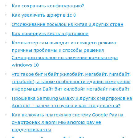
Как сохранить конфигурацию?
Как увеличить шрифт в 1с 8
Отслеживание посылок из китая и других стран
Как повернуть кисть в фотошопе
Компьютер сам выходит из спящего режима:
причины проблемы и способы решения
Самопроизвольное выключение компьютера
windows 10
Что такое бит и байт (килобайт, мегабайт, гигабайт,
терабайт), а также особенности единиц измерения
информации Байт бит килобайт мегабайт гигабайт
Прошивка Samsung Galaxy и других смартфонов на
Android – зачем это нужно и как это делается?
Как включить платежную систему Google Pay на
смартфонах Xiaomi Mi6 android pay не
поддерживается