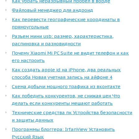
Как убрать неразрывный пробел в ворде
Файловый менеджер для андроид
Как перевести географические координаты в
прямоугольные
Разъем мини usb: размер, характеристика,
распиновка и разновидности
Почему Xiaomi Mi PC Suite не видит телефон и как
его настроить
Как создать apple id на iPhone, два реальных
способа Новая учетная запись на айфоне 4
Схема добычи мощного трафика из вконтакте
Как победить конкурентов, не снижая цен Что
делать если конкуренты мешают работать
Технические средства пк Устройства безопасности
и защиты данных
Программы блоггера: IrfanView Установить
Русский Язык