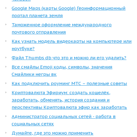
Google Maps (карты Google) Геоинформационный
портал планета земля
Таможенное оформление международного
почтового отправления
Как узнать модель видеокарты на компьютере или
ноутбуке?
Файл Thumbs db что это и можно ли его удалить?
Все смайлы Emoji коды, символы, значения
Смайлики негры вк
Как подключить роуминг МТС – полезные советы
Криптовалюта Эфириум: создать кошелёк,
заработать, обменять, история создания и
перспективы Криптовалюта эфир как заработать
Администратор социальных сетей - работа в
социальных сетях
Думайте, где это можно применить