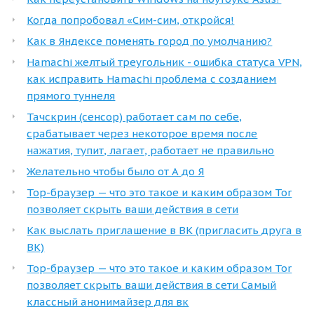
Когда попробовал «Сим-сим, откройся!
Как в Яндексе поменять город по умолчанию?
Hamachi желтый треугольник - ошибка статуса VPN,
как исправить Hamachi проблема с созданием
прямого туннеля
Тачскрин (сенсор) работает сам по себе,
срабатывает через некоторое время после
нажатия, тупит, лагает, работает не правильно
Желательно чтобы было от А до Я
Тор-браузер — что это такое и каким образом Tor
позволяет скрыть ваши действия в сети
Как выслать приглашение в ВК (пригласить друга в
ВК)
Тор-браузер — что это такое и каким образом Tor
позволяет скрыть ваши действия в сети Самый
классный анонимайзер для вк