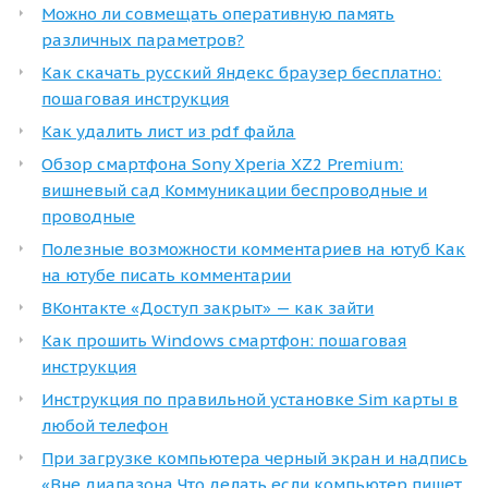
Можно ли совмещать оперативную память
различных параметров?
Как скачать русский Яндекс браузер бесплатно:
пошаговая инструкция
Как удалить лист из pdf файла
Обзор смартфона Sony Xperia XZ2 Premium:
вишневый сад Коммуникации беспроводные и
проводные
Полезные возможности комментариев на ютуб Как
на ютубе писать комментарии
ВКонтакте «Доступ закрыт» — как зайти
Как прошить Windows смартфон: пошаговая
инструкция
Инструкция по правильной установке Sim карты в
любой телефон
При загрузке компьютера черный экран и надпись
«Вне диапазона Что делать если компьютер пишет