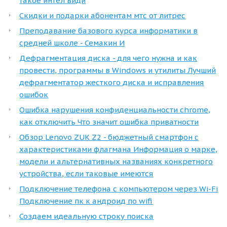
такое интел види
Скидки и подарки абонентам мтс от литрес
Преподавание базового курса информатики в
средней школе - Семакин И
Дефрагментация диска - для чего нужна и как
провести, программы в Windows и утилиты Лучший
дефрагментатор жесткого диска и исправления
ошибок
Ошибка нарушения конфиденциальности chrome,
как отключить Что значит ошибка приватности
Обзор Lenovo ZUK Z2 - бюджетный смартфон с
характеристиками флагмана Информация о марке,
модели и альтернативных названиях конкретного
устройства, если таковые имеются
Подключение телефона с компьютером через Wi-Fi
Подключение пк к андроид по wifi
Создаем идеальную строку поиска