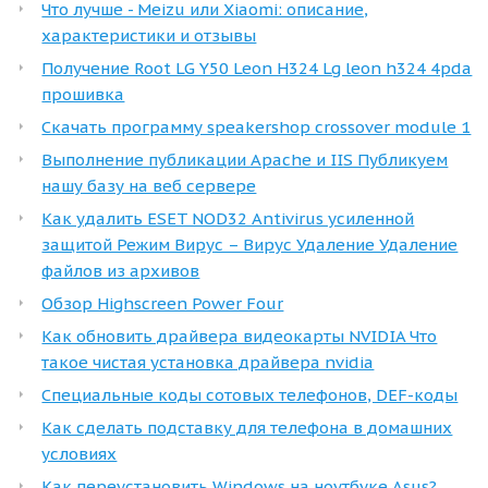
Что лучше - Meizu или Xiaomi: описание,
характеристики и отзывы
Получение Root LG Y50 Leon H324 Lg leon h324 4pda
прошивка
Скачать программу speakershop crossover module 1
Выполнение публикации Apache и IIS Публикуем
нашу базу на веб сервере
Как удалить ESET NOD32 Antivirus усиленной
защитой Режим Вирус – Вирус Удаление Удаление
файлов из архивов
Обзор Highscreen Power Four
Как обновить драйвера видеокарты NVIDIA Что
такое чистая установка драйвера nvidia
Специальные коды сотовых телефонов, DEF-коды
Как сделать подставку для телефона в домашних
условиях
Как переустановить Windows на ноутбуке Asus?