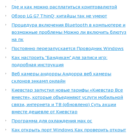
Где и как можно расплатиться криптовалютой
Обзор LG G7 ThinQ: китайцы так не умеют
Процедура включения Bluetooth в компьютере и
возможные проблемы Можно ли включить блютуз
на пк
Постоянно перезапускается Проводник Windows
Как настроить "Бандикам" для записи игр:
подробная инструкция
Веб камеры андорры Андорра веб камеры
склонов энкамп онлайн
Киевстар запустил новые тарифы «Киевстар Все
вместе», которые объединяют услуги мобильной
связи, интернета и ТВ (обновлено) Суть акции
вместе дешевле от Киевстар
Программа для охлаждения мак ос
Как открыть порт Windows Как проверить открыт