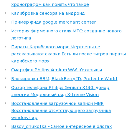
хронографом как понять что такое
Калибровка сенсора на андроид
Пример фида google merchant center
История фирменного стиля MTC: создание нового
логотипа
Пираты Карибского моря: Мертвецы не
рассказывают сказки Есть ли после титров пираты
карибского моря
Смартфон Philips Xenium W6610: отзывы
Блокировка BBM, BlackBerry ID, Protect и World
Обзор телефона Philips Xenium X130: донор
энергии Модельный ряд X-treme Vision
Восстановление загрузочной записи MBR
Восстановление отсутствующего загрузчика
windows xp
Basov_chukotka - Самое интересное в блогах