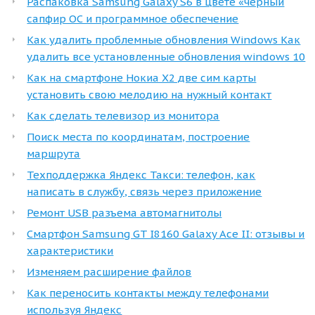
Распаковка Samsung Galaxy S6 в цвете «черный
сапфир ОС и программное обеспечение
Как удалить проблемные обновления Windows Как
удалить все установленные обновления windows 10
Как на смартфоне Нокиа Х2 две сим карты
установить свою мелодию на нужный контакт
Как сделать телевизор из монитора
Поиск места по координатам, построение
маршрута
Техподдержка Яндекс Такси: телефон, как
написать в службу, связь через приложение
Ремонт USB разъема автомагнитолы
Смартфон Samsung GT I8160 Galaxy Ace II: отзывы и
характеристики
Изменяем расширение файлов
Как переносить контакты между телефонами
используя Яндекс