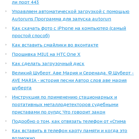
ли порт 443
Управляем автоматической загрузкой с помощью
Autoruns Программа для запуска autorun
Как скачать фото с iPhone на компьютер (самый
простой способ)
Как вставить смайлики во вконтакте
Прошивка MIUI на HTC One X
Как сделать загрузочный диск
Великий Шуберт. Аве Мария и Серенада. Ф.Шуберт -
AVE MARIA - история песни Автор слов аве мария
шуберта
Инструкция по применению стационарных и
портативных металлодетекторов судебными
приставами по оупдс Что говорит закон
Подробно о том, как отвязать телефон от «Стима
Как вставить в телефон карту памяти и когда это
возможно