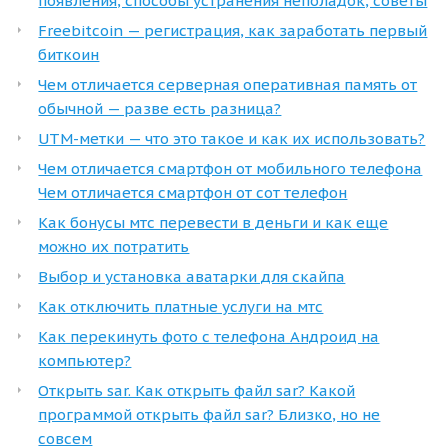
появления, способы устранения неполадок, советы
Freebitcoin — регистрация, как заработать первый
биткоин
Чем отличается серверная оперативная память от
обычной — разве есть разница?
UTM-метки — что это такое и как их использовать?
Чем отличается смартфон от мобильного телефона
Чем отличается смартфон от сот телефон
Как бонусы мтс перевести в деньги и как еще
можно их потратить
Выбор и установка аватарки для скайпа
Как отключить платные услуги на мтс
Как перекинуть фото с телефона Андроид на
компьютер?
Открыть sar. Как открыть файл sar? Какой
программой открыть файл sar? Близко, но не
совсем