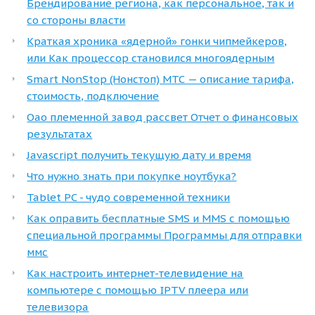
Брендирование региона, как персональное, так и
со стороны власти
Краткая хроника «ядерной» гонки чипмейкеров,
или Как процессор становился многоядерным
Smart NonStop (Нонстоп) МТС — описание тарифа,
стоимость, подключение
Оао племенной завод рассвет Отчет о финансовых
результатах
Javascript получить текущую дату и время
Что нужно знать при покупке ноутбука?
Tablet PC - чудо современной техники
Как оправить бесплатные SMS и MMS с помощью
специальной программы Программы для отправки
ммс
Как настроить интернет-телевидение на
компьютере с помощью IPTV плеера или
телевизора