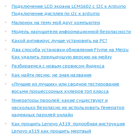
Подключение LCD экрана LCM1602 с I2C к Arduino
Подключение дисплея по i2c к arduino
Малюнок на тему мой друг компьютер
Модель нарушителя информационной безопасности
Какой антивирус лучше установить на PC?
Два способа установки обновления Flyme на Meizu
Как удалить предыдущую версию на мейзу
Разбираемся с новым сервисом Яндекса
Как найти песню, не зная названия
«Лучшие из лучших» или сводное тестирование
восьми процессорных кулеров топ класса
Генераторы паролей: какие существуют и
насколько безопасно их использовать Генератор
надежных паролей онлайн
Как прошить Lenovo A319: подробная инструкция
Lenovo a319 как прошить мертвый