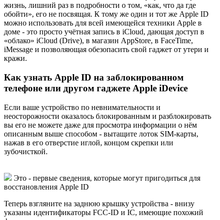
жизнь, лишний раз в подробности о том, «как, что да где
обойти», его не посвящая. К тому же один и тот же Apple ID
можно использовать для всей имеющейся техники Apple в
доме - это просто учётная запись в iCloud, дающая доступ в
«облако» iCloud (Drive), в магазин AppStore, в FaceTime,
iMessage и позволяющая обезопасить свой гаджет от утери и
кражи.
Как узнать Apple ID на заблокированном
телефоне или другом гаджете Apple iDevice
Если ваше устройство по невнимательности и
неосторожности оказалось блокированным и разблокировать
вы его не можете даже для просмотра информации о нём
описанным выше способом - вытащите лоток SIM-карты,
нажав в его отверстие иглой, концом скрепки или
зубочисткой.
Это - первые сведения, которые могут пригодиться для
восстановления Apple ID
Теперь взгляните на заднюю крышку устройства - внизу
указаны идентификаторы FCC-ID и IC, имеющие похожий