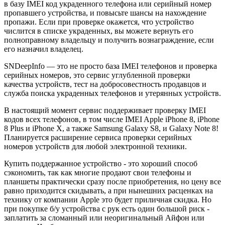
в базу IMEI код украденного телефона или серийный номер
пропавшего устройства, и повысьте шансы на нахождение
пропажи. Если при проверке окажется, что устройство
числится в списке украденных, вы можете вернуть его
полноправному владельцу и получить вознаграждение, если
его назначил владелец.
SNDeepInfo — это не просто база IMEI телефонов и проверка
серийных номеров, это сервис углубленной проверки
качества устройств, тест на добросовестность продавцов и
служба поиска украденных телефонов и утерянных устройств.
В настоящий момент сервис поддерживает проверку IMEI
кодов всех телефонов, в том числе IMEI Apple iPhone 8, iPhone
8 Plus и iPhone X, а также Samsung Galaxy S8, и Galaxy Note 8!
Планируется расширение сервиса проверки серийных
номеров устройств для любой электронной техники.
Купить поддержанное устройство - это хороший способ
сэкономить, так как многие продают свои телефоны и
планшеты практически сразу после приобретения, но цену все
равно приходится скидывать, а при нынешних расценках на
технику от компании Apple это будет приличная скидка. Но
при покупке б/у устройства с рук есть один большой риск -
заплатить за сломанный или неоригинальный Айфон или