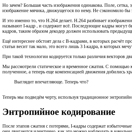
Но зачем? Большая часть изображения одинакова. Поле, сетка,
изображение мячика, движущегося по нему. Не сэкономило бы 
И это именно то, что H.264 делает. H.264 разбивает изображен
называют I-кадр , и содержит всё. Последующие кадры могут б
кадров, таким образом декодер должен использовать предыдущи
Ещё интереснее обстоят дела с B-кадрами, в которых расчёт п
статьи весит так мало, это всего лишь 3 I-кадра, в которых меч
При такой технологии кодируется только различия векторов д
Мы рассмотрели статическое и временное сжатия. С помощью 
полученное, а теперь еще компенсацией движения добились хр
Выглядит впечатляюще. Теперь что?
Теперь мы подведём черту, используя традиционное энтропийн
Энтропийное кодирование
После этапов сжатия с потерями, I-кадры содержат избыточные
они двигаются идентично, как это можно наблюдать в начально