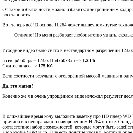
От такой избыточности можно избавиться энтропийным кодирова
восстановить.
Вот теперь всё! В основе H.264 лежат вышеупомянутые технол
Отлично! Но меня разбирает любопытство узнать, скольк
Исходное видео было снято в нестандартном разрешении 1232x1
5 сек. @ 60 fps = 1232x1154x60x3x5 =>
1.2 Гб
Сжатое видео =>
175 Кб
Если соотнести результат с оговорённой массой машины в одну
Да, это магия!
Конечно же я в очень упрощённом виде изложил результат десят
В ближайшее время хочу выложить заметку про HD плеер WD T
причина в в неоправданно навороченном H.264 потоке. Станда
соответствие набор возможностей, которые могут быть задействов
High Profile (HiP) и др. Еще есть понятие уровня , который о