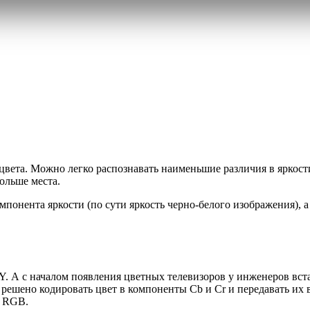
 цвета. Можно легко распознавать наименьшие различия в яркост
ольше места.
омпонента яркости (по сути яркость черно-белого изображения),
Y. А с началом появления цветных телевизоров у инженеров вста
решено кодировать цвет в компоненты Cb и Cr и передавать их в
м RGB.