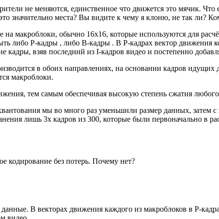
 зрители не меняются, единственное что движется это мячик. Чт
это значительно места? Вы видите к чему я клоню, не так ли? К
ие на макроблоки, обычно 16х16, которые используются для расч
ыть либо P-кадры , либо B-кадры . В P-кадрах вектор движения
е кадры, взяв последний из I-кадров видео и постепенно добав
роизводится в обоих направлениях, на основании кадров идущих 
утся макроблоки.
вижения, тем самым обеспечивая высокую степень сжатия любог
квантования мы во много раз уменьшили размер данных, затем 
анения лишь 3х кадров из 300, которые были первоначально в ра
ое кодирование без потерь. Почему нет?
 данные. В векторах движения каждого из макроблоков в P-кадр
м видео.