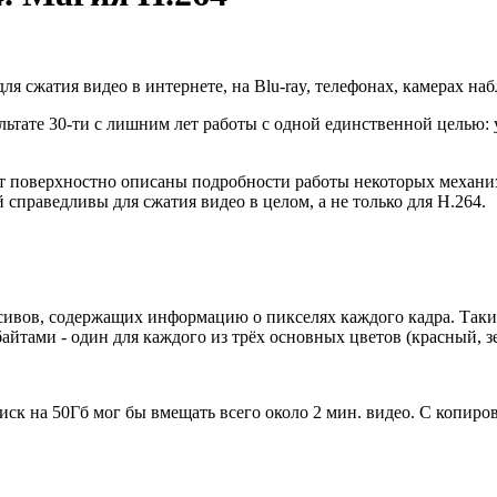
для сжатия видео в интернете, на Blu-ray, телефонах, камерах на
ультате 30-ти с лишним лет работы с одной единственной целью
дут поверхностно описаны подробности работы некоторых механиз
справедливы для сжатия видео в целом, а не только для H.264.
сивов, содержащих информацию о пикселях каждого кадра. Таки
айтами - один для каждого из трёх основных цветов (красный, з
иск на 50Гб мог бы вмещать всего около 2 мин. видео. С копиро