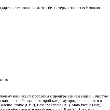
артная технология сжатия без потерь, а значит всё можно
е, то
 почему возникают проблемы с проигрыванием видео. Зачастую
нала, вот таблица , в которой каждому профилю ставится в
ne Profile (CBP), Baseline Profile (BP), Main Profile (MP),
Уровни обозначаются парой чисел от 1.0 до 5.1. Профиль