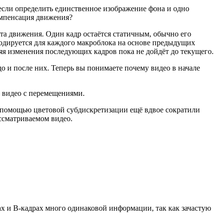
о если определить единственное изображение фона и одно
омпенсация движения?
ёта движения. Один кадр остаётся статичным, обычно его
 кодируется для каждого макроблока на основе предыдущих
ляя изменения последующих кадров пока не дойдёт до текущего.
до и после них. Теперь вы понимаете почему видео в начале
о видео с перемещениями.
с помощью цветовой субдискретизации ещё вдвое сократили
ссматриваемом видео.
ах и B-кадрах много одинаковой информации, так как зачастую