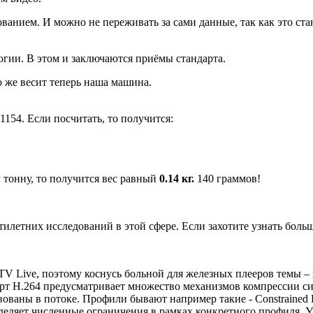
нием. И можно не переживать за сами данные, так как это станд
огии. В этом и заключаются приёмы стандарта.
о же весит теперь наша машина.
154. Если посчитать, то получится:
 тонну, то получится вес равный
0.14 кг.
140 граммов!
илетних исследований в этой сфере. Если захотите узнать больш
V Live, поэтому коснусь больной для железных плееров темы –
рт H.264 предусматривает множество механизмов компрессии сиг
аны в потоке. Профили бывают например такие - Constrained Baseli
пределяет численные ограничения в рамках конкретного профиля. 