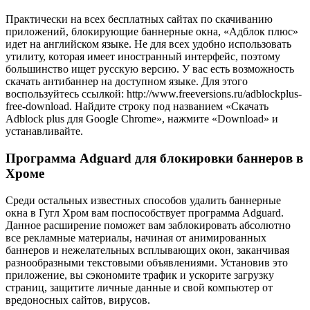
Практически на всех бесплатных сайтах по скачиванию
приложений, блокирующие баннерные окна, «Адблок плюс»
идет на английском языке. Не для всех удобно использовать
утилиту, которая имеет иностранный интерфейс, поэтому
большинство ищет русскую версию. У вас есть возможность
скачать антибаннер на доступном языке. Для этого
воспользуйтесь ссылкой: http://www.freeversions.ru/adblockplus-
free-download. Найдите строку под названием «Скачать
Adblock plus для Google Chrome», нажмите «Download» и
устанавливайте.
Программа Adguard для блокировки баннеров в
Хроме
Среди остальных известных способов удалить баннерные
окна в Гугл Хром вам поспособствует программа Adguard.
Данное расширение поможет вам заблокировать абсолютно
все рекламные материалы, начиная от анимированных
баннеров и нежелательных всплывающих окон, заканчивая
разнообразными текстовыми объявлениями. Установив это
приложение, вы сэкономите трафик и ускорите загрузку
страниц, защитите личные данные и свой компьютер от
вредоносных сайтов, вирусов.