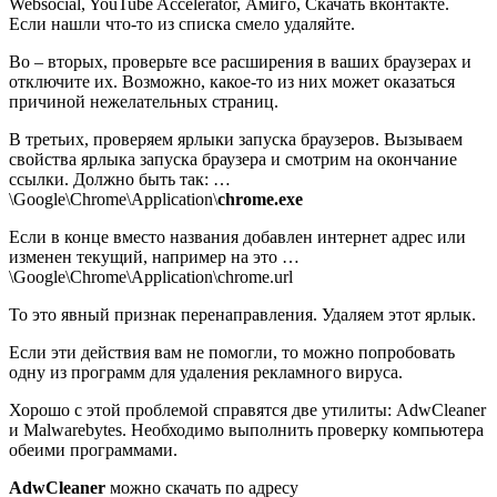
Websocial, YouTube Accelerator, Амиго, Скачать вконтакте.
Если нашли что-то из списка смело удаляйте.
Во – вторых, проверьте все расширения в ваших браузерах и
отключите их. Возможно, какое-то из них может оказаться
причиной нежелательных страниц.
В третьих, проверяем ярлыки запуска браузеров. Вызываем
свойства ярлыка запуска браузера и смотрим на окончание
ссылки. Должно быть так: …
\Google\Chrome\Application\
chrome.exe
Если в конце вместо названия добавлен интернет адрес или
изменен текущий, например на это …
\Google\Chrome\Application\chrome.url
То это явный признак перенаправления. Удаляем этот ярлык.
Если эти действия вам не помогли, то можно попробовать
одну из программ для удаления рекламного вируса.
Хорошо с этой проблемой справятся две утилиты: AdwCleaner
и Malwarebytes. Необходимо выполнить проверку компьютера
обеими программами.
AdwCleaner
можно скачать по адресу