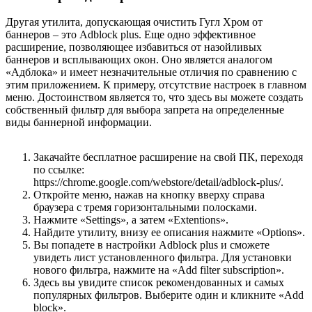
Другая утилита, допускающая очистить Гугл Хром от
баннеров – это Adblock plus. Еще одно эффективное
расширение, позволяющее избавиться от назойливых
баннеров и всплывающих окон. Оно является аналогом
«Адблока» и имеет незначительные отличия по сравнению с
этим приложением. К примеру, отсутствие настроек в главном
меню. Достоинством является то, что здесь вы можете создать
собственный фильтр для выбора запрета на определенные
виды баннерной информации.
Закачайте бесплатное расширение на свой ПК, переходя
по ссылке:
https://chrome.google.com/webstore/detail/adblock-plus/.
Откройте меню, нажав на кнопку вверху справа
браузера с тремя горизонтальными полосками.
Нажмите «Settings», а затем «Extentions».
Найдите утилиту, внизу ее описания нажмите «Options».
Вы попадете в настройки Adblock plus и сможете
увидеть лист установленного фильтра. Для установки
нового фильтра, нажмите на «Add filter subscription».
Здесь вы увидите список рекомендованных и самых
популярных фильтров. Выберите один и кликните «Add
block».