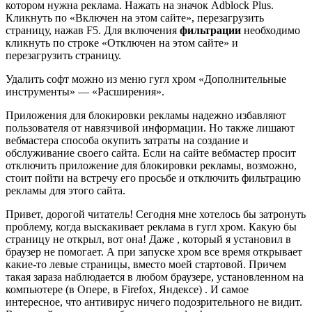
котором нужна реклама. Нажать на значок Adblock Plus.
Кликнуть по «Включен на этом сайте», перезагрузить
страницу, нажав F5. Для включения
фильтрации
необходимо
кликнуть по строке «Отключен на этом сайте» и
перезагрузить страницу.
Удалить софт можно из меню гугл хром «Дополнительные
инструменты» — «Расширения».
Приложения для блокировки рекламы надежно избавляют
пользователя от навязчивой информации. Но также лишают
вебмастера способа окупить затраты на создание и
обслуживание своего сайта. Если на сайте вебмастер просит
отключить приложение для блокировки рекламы, возможно,
стоит пойти на встречу его просьбе и отключить фильтрацию
рекламы для этого сайта.
Привет, дорогой читатель! Сегодня мне хотелось бы затронуть
проблему, когда выскакивает реклама в гугл хром. Какую бы
страницу не открыл, вот она! Даже , который я установил в
браузер не помогает. А при запуске хром все время открывает
какие-то левые страницы, вместо моей стартовой. Причем
такая зараза наблюдается в любом браузере, установленном на
компьютере (в Опере, в Firefox, Яндексе) . И самое
интересное, что антивирус ничего подозрительного не видит.