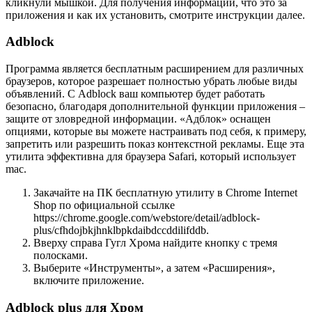
кликнули мышкой. Для получения информации, что это за
приложения и как их установить, смотрите инструкции далее.
Adblock
Программа является бесплатным расширением для различных
браузеров, которое разрешает полностью убрать любые виды
объявлений. С Adblock ваш компьютер будет работать
безопасно, благодаря дополнительной функции приложения –
защите от зловредной информации. «Адблок» оснащен
опциями, которые вы можете настраивать под себя, к примеру,
запретить или разрешить показ контекстной рекламы. Еще эта
утилита эффективна для браузера Safari, который использует
mac.
Закачайте на ПК бесплатную утилиту в Chrome Internet
Shop по официальной ссылке
https://chrome.google.com/webstore/detail/adblock-
plus/cfhdojbkjhnklbpkdaibdccddilifddb.
Вверху справа Гугл Хрома найдите кнопку с тремя
полосками.
Выберите «Инструменты», а затем «Расширения»,
включите приложение.
Adblock plus для Хром