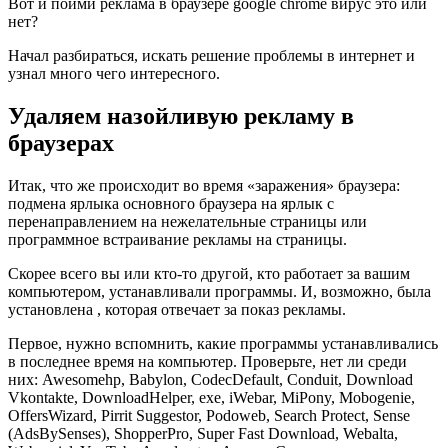
Вот и пойми реклама в браузере google chrome вирус это или
нет?
Начал разбираться, искать решение проблемы в интернет и
узнал много чего интересного.
Удаляем назойливую рекламу в
браузерах
Итак, что же происходит во время «заражения» браузера:
подмена ярлыка основного браузера на ярлык с
перенаправлением на нежелательные страницы или
программное встраивание рекламы на страницы.
Скорее всего вы или кто-то другой, кто работает за вашим
компьютером, устанавливали программы. И, возможно, была
установлена , которая отвечает за показ рекламы.
Первое, нужно вспомнить, какие программы устанавливались
в последнее время на компьютер. Проверьте, нет ли среди
них: Awesomehp, Babylon, CodecDefault, Conduit, Download
Vkontakte, DownloadHelper, exe, iWebar, MiPony, Mobogenie,
OffersWizard, Pirrit Suggestor, Podoweb, Search Protect, Sense
(AdsBySenses), ShopperPro, Super Fast Download, Webalta,