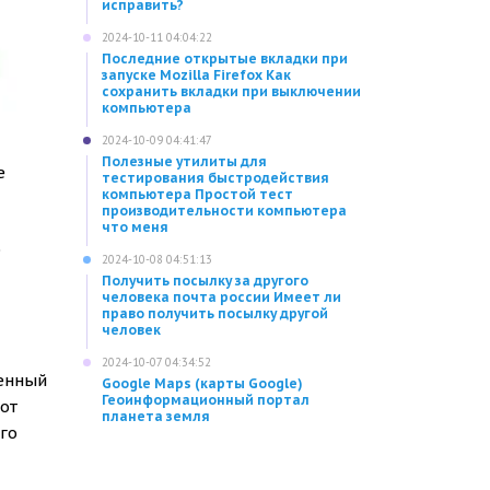
исправить?
2024-10-11 04:04:22
Последние открытые вкладки при
запуске Mozilla Firefox Как
сохранить вкладки при выключении
компьютера
2024-10-09 04:41:47
Полезные утилиты для
е
тестирования быстродействия
компьютера Простой тест
производительности компьютера
что меня
о
2024-10-08 04:51:13
Получить посылку за другого
человека почта россии Имеет ли
право получить посылку другой
человек
2024-10-07 04:34:52
ленный
Google Maps (карты Google)
Геоинформационный портал
от
планета земля
го