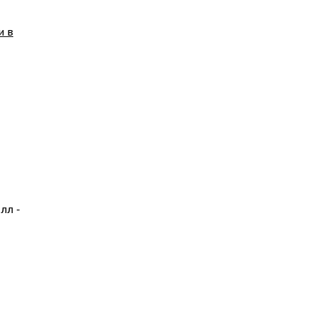
и в
лл -