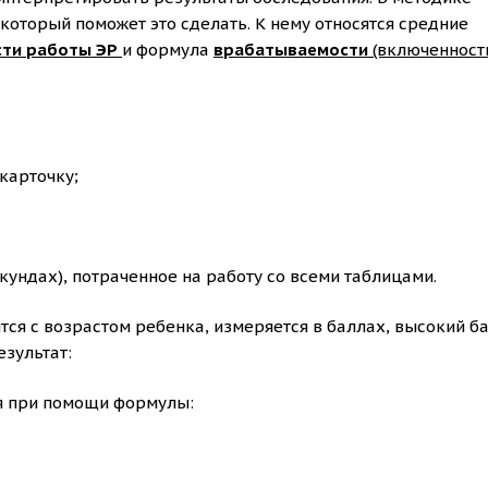
оторый поможет это сделать. К нему относятся средние
сти работы ЭР
и формула
врабатываемости
(включенност
карточку;
екундах), потраченное на работу со всеми таблицами.
тся с возрастом ребенка, измеряется в баллах, высокий ба
езультат:
я при помощи формулы: