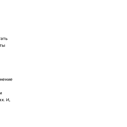
тать
аты
лнение
и
х. И,