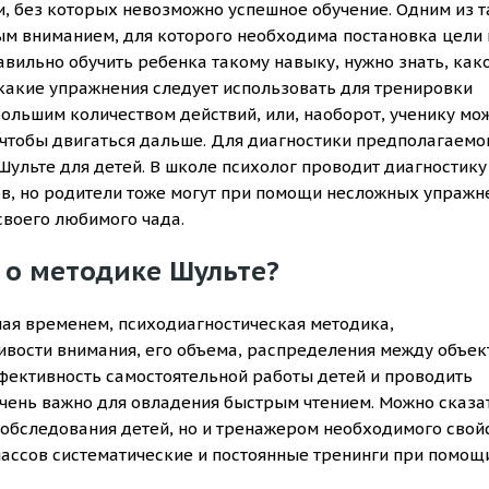
 без которых невозможно успешное обучение. Одним из т
м вниманием, для которого необходима постановка цели 
вильно обучить ребенка такому навыку, нужно знать, как
какие упражнения следует использовать для тренировки
большим количеством действий, или, наоборот, ученику мо
чтобы двигаться дальше. Для диагностики предполагаемо
ульте для детей. В школе психолог проводит диагностику
в, но родители тоже могут при помощи несложных упражн
воего любимого чада.
 о методике Шульте?
ная временем, психодиагностическая методика,
ивости внимания, его объема, распределения между объек
фективность самостоятельной работы детей и проводить
чень важно для овладения быстрым чтением. Можно сказат
 обследования детей, но и тренажером необходимого свойс
ассов систематические и постоянные тренинги при помощ