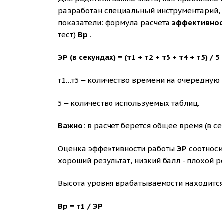
разработан специальный инструментарий, к
показатели: формула расчета
эффективно
тест)
Вр
.
ЭР (в секундах) = (т1 + т2 + т3 + т4 + т5) / 5
т1…т5 ‒ количество времени на очередную 
5 ‒ количество используемых таблиц.
Важно:
в расчет берется общее время (в с
Оценка эффективности работы
ЭР
соотноси
хороший результат, низкий балл - плохой р
Высота уровня врабатываемости находитс
Вр = т1 / ЭР