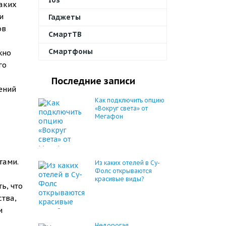
Ios
аких
и
Гаджеты
ов
СмартТВ
Смартфоны
жно
го
Последние записи
ений
Как подключить опцию
«Вокруг света» от
Мегафон
тами.
Из каких отелей в Су-
Фолс открываются
красивые виды?
ь, что
тва,
и
Недорогая