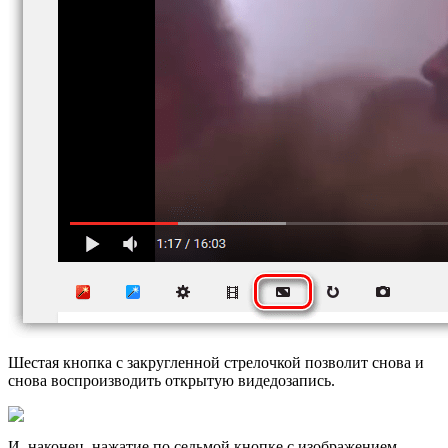
Шестая кнопка с закругленной стрелочкой позволит снова и
снова воспроизводить открытую видедозапись.
И, наконец, нажатие по седьмой кнопке с изображением