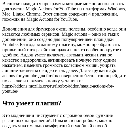
В списке находится программы которые можно использовать
для замены Magic Actions for YouTube на платформах Windows,
Mac, Linux, Chrome. Этот список содержит 4 приложений,
похожих на Magic Actions for YouTube.
Дополнения для браузеров очень полезны, особенно когда они
касаются любимых сервисов. Magic actions – одно из таких
дополнений, оно создано для популярнейшей площадки
Youtube. Благодаря данному плагину, можно преобразовать
привычный интерфейс площадки в нечто особенно крутое и
удобное. Аддон умеет включать автоматически нужное
качество видеоролика, активировать ночную тему одним
нажатием, изменять громкость колесиком мыши, убирать
лишние элементы с видео и так далее.
Для загрузки magic
actions for youtube для firefox совершенно бесплатно перейдите
по ссылке и нажмите кнопку установки:
https://addons.mozilla.org/ru/firefox/addon/magic-actions-for-
youtube/
Что умеет плагин?
Это моднейший инструмент с огромной базой функций
различных направлений. Полазив в настройках, можно
создать максимально комфортный и удобный способ