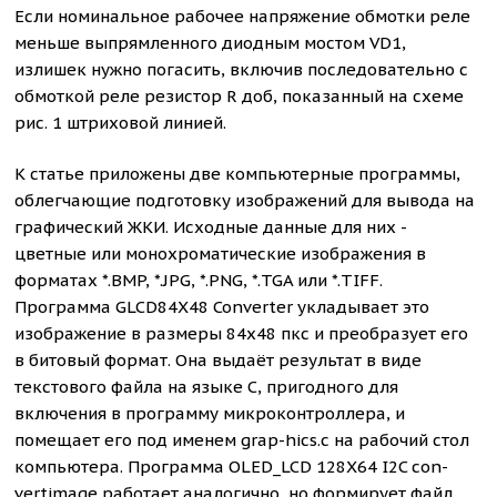
Если номинальное рабочее напряжение обмотки реле
меньше выпрямленного диодным мостом VD1,
излишек нужно погасить, включив последовательно с
обмоткой реле резистор R доб, показанный на схеме
рис. 1 штриховой линией.
К статье приложены две компьютерные программы,
облегчающие подготовку изображений для вывода на
графический ЖКИ. Исходные данные для них -
цветные или монохроматические изображения в
форматах *.BMP, *.JPG, *.PNG, *.TGA или *.TIFF.
Программа GLCD84X48 Converter укладывает это
изображение в размеры 84x48 пкс и преобразует его
в битовый формат. Она выдаёт результат в виде
текстового файла на языке C, пригодного для
включения в программу микроконтроллера, и
помещает его под именем grap-hics.c на рабочий стол
компьютера. Программа OLED_LCD 128X64 I2C con-
vertimage работает аналогично, но формирует файл