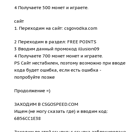
4 Получаете 500 монет и играете.
сайт
1. Переходим на сайт: csgovodka.com
2 Переходим в раздел: FREE POINTS
3 Вводим данный промокод illusion09
4 Получаете 700 монет монет и играете.
PS Сайт нестабилен, поэтому возможно при вводе
кода будет ошибка, если есть ошибка -
попробуйте позже
Продолжение =)
ЗАХОДИМ В CSGOSPEED.COM
Ищем (не могу сказать где) и вводим код:
6B56CC1E38
Заходим по этой ссылке: с ссылка заблокирована