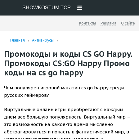
SHOWKOSTUM.TOP
Контакты
Реклама
О сайте
Главная
Антивирусы
Промокоды и коды CS GO Happy.
Промокоды CS:GO Happy Промо
коды на cs go happy
Чем популярен игровой магазин cs go happy среди
русских геймеров?
Виртуальные онлайн игры приобретают с каждым
днем все большую популярность. Виртуальный мир –
это возможность на какое-то время мысленно
абстрагироваться и попасть в фантастический мир, в