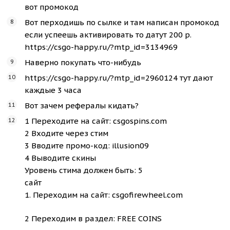
вот промокод
Вот перходишь по сылке и там написан промокод
если успеешь активировать то датут 200 р.
https://csgo-happy.ru/?mtp_id=3134969
Наверно покупать что-нибудь
https://csgo-happy.ru/?mtp_id=2960124 тут дают
каждые 3 часа
Вот зачем рефералы кидать?
1 Переходите на сайт: csgospins.com
2 Входите через стим
3 Вводите промо-код: illusion09
4 Выводите скины
Уровень стима должен быть: 5
сайт
1. Переходим на сайт: csgofirewheel.com
2 Переходим в раздел: FREE COINS