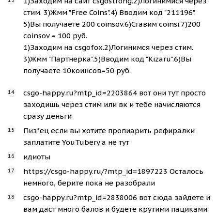
1)Заходим на сайт csgostrong.2)Логинимися через
стим. 3)Жмм "Free Coins".4) Вводим код "211196".
5)Вы получаете 200 coinsov.6)Ставим coinsi.7)200
coinsov = 100 руб.
1)Заходим на csgofox.2)Логинимся через стим.
3)Жмм "Партнерка".5)Вводим код "Kizaru".6)Вы
получаете 10коинсов=50 руб.
csgo-happy.ru?mtp_id=2203864 вот они тут просто
заходишь через стим или вк и тебе начисляются
сразу деньги
Пиз*ец если вы хотите пропиарить рефиралки
заплатите YouTubery а не тут
идиоты
https://csgo-happy.ru/?mtp_id=1897223 Осталось
немного, берите пока не разобрали
csgo-happy.ru?mtp_id=2838006 вот сюда зайдете и
вам даст много балов и будете крутими пациками