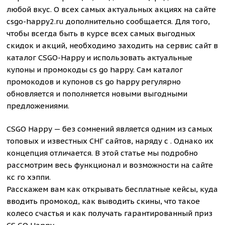
любой вкус. О всех самых актуальных акциях на сайте
csgo-happy2.ru дополнительно сообщается. Для того,
чтобы всегда быть в курсе всех самых выгодных
скидок и акций, необходимо заходить на сервис сайт в
каталог CSGO-Happy и использовать актуальные
купоны и промокоды cs go happy. Сам каталог
промокодов и купонов cs go happy регулярно
обновляется и пополняется новыми выгодными
предложениями.
CSGO Happy — без сомнений является одним из самых
топовых и известных СНГ сайтов, наряду с . Однако их
концепция отличается. В этой статье мы подробно
рассмотрим весь функционал и возможности на сайте
кс го хэппи.
Расскажем вам как открывать бесплатные кейсы, куда
вводить промокод, как выводить скины, что такое
колесо счастья и как получать гарантированный приз