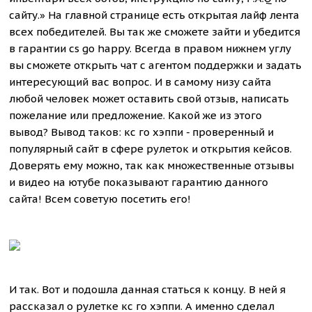
сайту.» На главной странице есть открытая лайф лента
всех победителей. Вы так же сможете зайти и убедится
в гарантии cs go happy. Всегда в правом нижнем углу
вы сможете открыть чат с агентом поддержки и задать
интересующий вас вопрос. И в самому низу сайта
любой человек может оставить свой отзыв, написать
пожелание или предложение. Какой же из этого
вывод? Вывод таков: кс го хэппи - проверенный и
популярный сайт в сфере рулеток и открытия кейсов.
Доверять ему можно, так как множественные отзывы
и видео на ютубе показывают гарантию данного
сайта! Всем советую посетить его!
И так. Вот и подошла данная статься к концу. В ней я
рассказал о рулетке кс го хэппи. А именно сделал