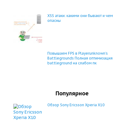
XSS атаки: какими они бывают и чем
опасны
Повышаем FPS в Playerunknown’s
Battlegrounds Полная оптимизация
battleground на слабом пк
Популярное
Обзор Sony Ericsson Xperia X10