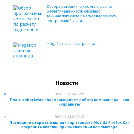
Обзор программных комплексов по
расчету надежности сложных
технических систем Расчет надежности
программной части
Megafon главная страница
Новости
2024-10-13 04:23:55
Плагин shockwave flash замедляет работу компьютера — как
исправить?
2024-10-11 04:04:22
Последние открытые вкладки при запуске Mozilla Firefox Как
сохранить вкладки при выключении компьютера