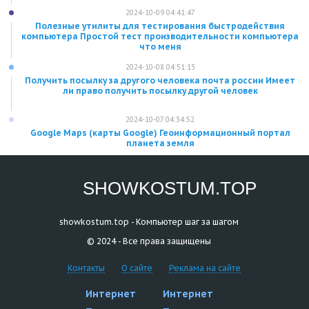
2024-10-09 04:41:47
Полезные утилиты для тестирования быстродействия
компьютера Простой тест производительности компьютера
что меня
2024-10-08 04:51:13
Получить посылку за другого человека почта россии Имеет
ли право получить посылку другой человек
2024-10-07 04:34:52
Google Maps (карты Google) Геоинформационный портал
планета земля
SHOWKOSTUM.TOP
showkostum.top - Компьютер шаг за шагом
© 2024 - Все права защищены
Контакты
О сайте
Реклама на сайте
Интернет
Интернет