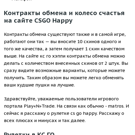
Контракты обмена и колесо счастья
на сайте CSGO Happy
Контракты обмена существуют также и в самой игре,
работают они так — вы вносите 10 скинов одного и
того же качества, а затем получает 1 скин качеством
выше. На сайте кс го хэппи контракты обмена можно
делать с количеством внесенных скинов от 2 штук. Вы
сразу видите возможные варианты, которые можете
получить. Таким образом вы можете легко обменять
ваши худшие пушки на лучшие.
Здравствуйте, уважаемые пользователи игрового
портала Play«N»Trade. На связи как обычно - matros. И
сейчас я расскажу о рулетке cs go happy. Расскажу о
всех плюсах и минусах и так далее.
Рулетки в КС ГО