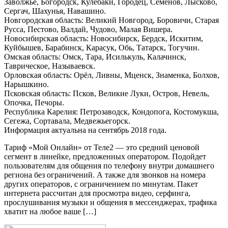
Заволжье, Богородск, Кулебаки, Городец, Семёнов, Лысково,
Сергач, Шахунья, Навашино.
Новгородская область: Великий Новгород, Боровичи, Старая
Русса, Пестово, Валдай, Чудово, Малая Вишера.
Новосибирская область: Новосибирск, Бердск, Искитим,
Куйбышев, Барабинск, Карасук, Обь, Татарск, Тогучин.
Омская область: Омск, Тара, Исилькуль, Калачинск,
Таврическое, Называевск.
Орловская область: Орёл, Ливны, Мценск, Знаменка, Болхов,
Нарышкино.
Псковская область: Псков, Великие Луки, Остров, Невель,
Опочка, Печоры.
Республика Карелия: Петрозаводск, Кондопога, Костомукша,
Сегежа, Сортавала, Медвежьегорск.
Информация актуальна на сентябрь 2018 года.
Тариф «Мой Онлайн» от Теле2 — это средний ценовой
сегмент в линейке, предложенных оператором. Подойдет
пользователям для общения по телефону внутри домашнего
региона без ограничений. А также для звонков на номера
других операторов, с ограничением по минутам. Пакет
интернета рассчитан для просмотра видео, серфинга,
прослушивания музыки и общения в мессенджерах, трафика
хватит на любое ваше […]