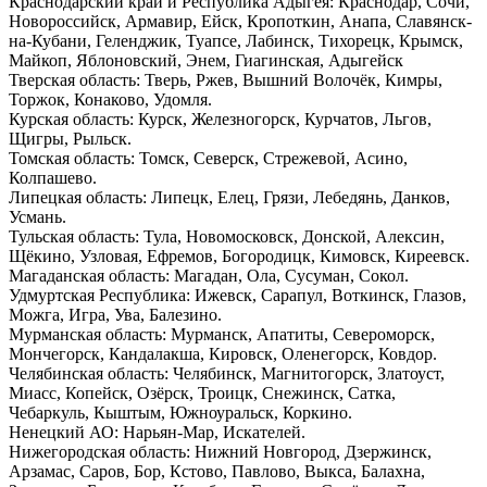
Краснодарский край и Республика Адыгея: Краснодар, Сочи,
Новороссийск, Армавир, Ейск, Кропоткин, Анапа, Славянск-
на-Кубани, Геленджик, Туапсе, Лабинск, Тихорецк, Крымск,
Майкоп, Яблоновский, Энем, Гиагинская, Адыгейск
Тверская область: Тверь, Ржев, Вышний Волочёк, Кимры,
Торжок, Конаково, Удомля.
Курская область: Курск, Железногорск, Курчатов, Льгов,
Щигры, Рыльск.
Томская область: Томск, Северск, Стрежевой, Асино,
Колпашево.
Липецкая область: Липецк, Елец, Грязи, Лебедянь, Данков,
Усмань.
Тульская область: Тула, Новомосковск, Донской, Алексин,
Щёкино, Узловая, Ефремов, Богородицк, Кимовск, Киреевск.
Магаданская область: Магадан, Ола, Сусуман, Сокол.
Удмуртская Республика: Ижевск, Сарапул, Воткинск, Глазов,
Можга, Игра, Ува, Балезино.
Мурманская область: Мурманск, Апатиты, Североморск,
Мончегорск, Кандалакша, Кировск, Оленегорск, Ковдор.
Челябинская область: Челябинск, Магнитогорск, Златоуст,
Миасс, Копейск, Озёрск, Троицк, Снежинск, Сатка,
Чебаркуль, Кыштым, Южноуральск, Коркино.
Ненецкий АО: Нарьян-Мар, Искателей.
Нижегородская область: Нижний Новгород, Дзержинск,
Арзамас, Саров, Бор, Кстово, Павлово, Выкса, Балахна,