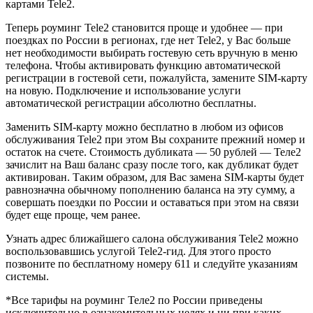
картами Tele2.
Теперь роуминг Tele2 становится проще и удобнее — при
поездках по России в регионах, где нет Tele2, у Вас больше
нет необходимости выбирать гостевую сеть вручную в меню
телефона. Чтобы активировать функцию автоматической
регистрации в гостевой сети, пожалуйста, замените SIM-карту
на новую. Подключение и использование услуги
автоматической регистрации абсолютно бесплатны.
Заменить SIM-карту можно бесплатно в любом из офисов
обслуживания Tele2 при этом Вы сохраните прежний номер и
остаток на счете. Стоимость дубликата — 50 рублей — Теле2
зачислит на Ваш баланс сразу после того, как дубликат будет
активирован. Таким образом, для Вас замена SIM-карты будет
равнозначна обычному пополнению баланса на эту сумму, а
совершать поездки по России и оставаться при этом на связи
будет еще проще, чем ранее.
Узнать адрес ближайшего салона обслуживания Tele2 можно
воспользовавшись услугой Tele2-гид. Для этого просто
позвоните по бесплатному номеру 611 и следуйте указаниям
системы.
*Все тарифы на роуминг Теле2 по России приведены
исключительно в ознакомительных целях и ни при каких