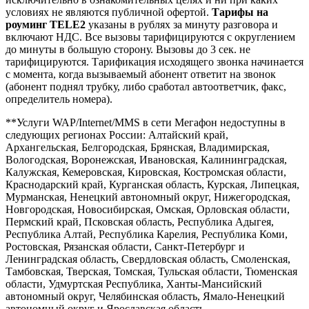
условиях не являются публичной офертой.
Тарифы на
роуминг TELE2
указаны в рублях за минуту разговора и
включают НДС. Все вызовы тарифицируются с округлением
до минуты в большую сторону. Вызовы до 3 сек. не
тарифицируются. Тарификация исходящего звонка начинается
с момента, когда вызываемый абонент ответит на звонок
(абонент поднял трубку, либо сработал автоответчик, факс,
определитель номера).
**Услуги WAP/Internet/MMS в сети Мегафон недоступны в
следующих регионах России: Алтайский край,
Архангельская, Белгородская, Брянская, Владимирская,
Вологодская, Воронежская, Ивановская, Калининградская,
Калужская, Кемеровская, Кировская, Костромская области,
Краснодарский край, Курганская область, Курская, Липецкая,
Мурманская, Ненецкий автономный округ, Нижегородская,
Новгородская, Новосибирская, Омская, Орловская области,
Пермский край, Псковская область, Республика Адыгея,
Республика Алтай, Республика Карелия, Республика Коми,
Ростовская, Рязанская области, Санкт-Петербург и
Ленинградская область, Свердловская область, Смоленская,
Тамбовская, Тверская, Томская, Тульская области, Тюменская
области, Удмуртская Республика, Ханты-Мансийский
автономный округ, Челябинская область, Ямало-Ненецкий
автономный округ и Ярославская область.