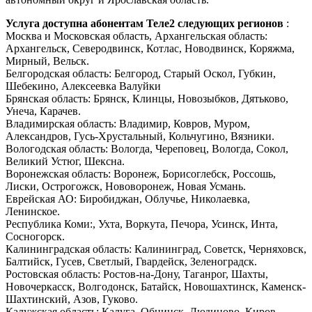
Услуга доступна абонентам Теле2 следующих регионов
:
Москва и Московская область, Архангельская область:
Архангельск, Северодвинск, Котлас, Новодвинск, Коряжма,
Мирный, Вельск.
Белгородская область: Белгород, Старый Оскол, Губкин,
Шебекино, Алексеевка Валуйки
Брянская область: Брянск, Клинцы, Новозыбков, Дятьково,
Унеча, Карачев.
Владимирская область: Владимир, Ковров, Муром,
Александров, Гусь-Хрустальный, Кольчугино, Вязники.
Вологодская область: Вологда, Череповец, Вологда, Сокол,
Великий Устюг, Шексна.
Воронежская область: Воронеж, Борисоглебск, Россошь,
Лиски, Острогожск, Нововоронеж, Новая Усмань.
Еврейская АО: Биробиджан, Облучье, Николаевка,
Ленинское.
Республика Коми:, Ухта, Воркута, Печора, Усинск, Инта,
Сосногорск.
Калининградская область: Калининград, Советск, Черняховск,
Балтийск, Гусев, Светлый, Гвардейск, Зеленоградск.
Ростовская область: Ростов-на-Дону, Таганрог, Шахты,
Новочеркасск, Волгодонск, Батайск, Новошахтинск, Каменск-
Шахтинский, Азов, Гуково.
Калужская область: Калуга, Обнинск, Людиново, Киров,