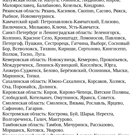
Малоярославец, Балабаново, Козельск, Кондрово.
Рязанская область: Рязань, Касимов, Скопин, Сасово, Ряжск,
Рыбное, Новомичуринск.
Камчатский край: Петропавловск-Камчатский, Елизово,
Вилючинск, Мильково, Ключи, Усть-Камчатск.
Санкт-Петербург и Ленинградская область: Зеленогорск,
Колпино, Красное Село, Кронштадт, Ломоносов, Павловск,
Петергоф, Пушкин, Сестрорецк, Гатчина, Выборг, Сосновый
Бор, Всеволожск, Тихвин, Кириши, Сертолово, Кингисепп,
Волхов, Тосно, Луга.
Кемеровская область: Новокузнецк, Кемерово, Прокопьевск,
Междуреченск, Ленинск-Кузнецкий, Киселёвск, Юрга,
Анжеро-Судженск, Белово, Берёзовский, Осинники, Мыски,
Мариинск, Топки.
Сахалинская область: Южно-Сахалинск, Корсаков, Холмск,
Оха, Поронайск, Долинск.
Кировская область: Киров, Кирово-Чепецк, Вятские Поляны,
Слободской, Котельнич, Омутнинск, Яранск, Советск.
Смоленская область: Смоленск, Вязьма, Рославль, Ярцево,
Сафоново, Гагарин.
Костромская область: Кострома, Буй, Шарья, Нерехта,
Волгореченск, Галич, Мантурово.
Тамбовская область: Тамбов, Мичуринск, Рассказово,
Моршанск, Котовск, Уварово.