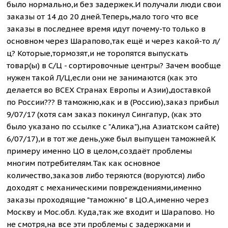
было нормально,и без задержек.И получали люди свои
заказы от 14 до 20 дней.Теперь,мало того что все
заказы в последнее время идут почему-то только в
основном через Шарапово,так ещё и через какой-то л/
ц? Которые,тормозят,и не торопятся выпускать
товар(ы) в С/Ц - сортировочные центры? Зачем вообще
нужен такой Л/Ц,если они не занимаются (как это
делается во ВСЕХ Странах Европы и Азии),доставкой
по России??? В таможню,как и в (Россию),заказ прибыл
9/07/17 (хотя сам заказ покинул Сингапур, (как это
было указано по ссылке с "Алика"),на Азиатском сайте)
6/07/17),и в тот же день,уже был выпущен таможней.К
примеру именно ЦО в целом,создаёт проблемы
многим потребителям.Так как основное
количество,заказов либо теряются (воруются) либо
доходят с механическими повреждениями,именно
заказы проходящие "таможню" в ЦО.А,именно через
Москву и Мос.обл. Куда,так же входит и Шарапово. Но
не смотря,на все эти проблемы с задержками и