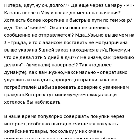
Питера, идут,ну оч. долго??? Да ещё через Самару - РТ-
Казань после в Уфу и после до места назначения?
Хотя,есть более короткие и быстрые пути по тем же р/
ж/д. Так и "живём"... Оказ-ся пока не оценишь
сообщение не отправляется!? Мда...Увы,но выше чем на
3 - три,да, и то с авансом,поставить не могу.(причина
выше указана 5 дней заказ находился в л/ц.Почему,и
что он делал эти 5 дней в л/ц??? Не иначе,как "ревизию
делали" - (шмонали) наверное!? Так что,далее
думай(те). Как вам,нужно,максимально - оперативно
улучшить и наладить,процесс,отправки заказов
потребителей.Дабы завоевать доверие с уважением
граждан.Которых тут минимум,чем ожидалось,и
хотелось бы наблюдать.
В наше время популярно совершать покупки через
интернет, особенно выгодно считается покупать
китайские товары, поскольку у них очень
привлекательная цена и по качеству китайские