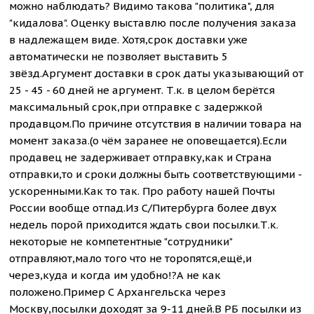
можно наблюдать? Видимо такова "политика", для
"кидалова". Оценку выставлю после получения заказа
в надлежащем виде. Хотя,срок доставки уже
автоматически не позволяет выставить 5
звёзд.Аргумент доставки в срок даты указывающий от
25 - 45 - 60 дней не аргумент. Т.к. в целом берётся
максимальный срок,при отправке с задержкой
продавцом.По причине отсутствия в наличии товара на
момент заказа.(о чём заранее не оповещается).Если
продавец не задерживает отправку,как и Страна
отправки,то и сроки должны быть соответствующими -
ускоренными.Как то так. Про работу нашей Почты
России вообще отпад.Из С/Питербурга более двух
недель порой приходится ждать свои посылки.Т.к.
некоторые не компетентные "сотрудники"
отправляют,мало того что не торопятся,ещё,и
через,куда и когда им удобно!?А не как
положено.Пример С Архангельска через
Москву,посылки доходят за 9-11 дней.В РБ посылки из