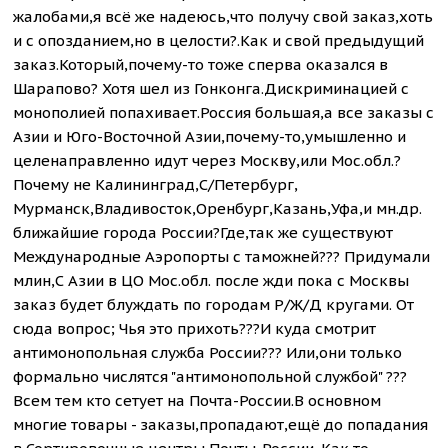
жалобами,я всё же надеюсь,что получу свой заказ,хоть
и с опозданием,но в целости?.Как и свой предыдущий
заказ.Который,почему-то тоже сперва оказался в
Шарапово? Хотя шел из Гонконга.Дискриминацией с
монополией попахивает.Россия большая,а все заказы с
Азии и Юго-Восточной Азии,почему-то,умышленно и
целенаправленно идут через Москву,или Мос.обл.?
Почему не Калининград,С/Петербург,
Мурманск,Владивосток,Оренбург,Казань,Уфа,и мн.др.
ближайшие города России?Где,так же существуют
Международные Аэропорты с таможней??? Придумали
млин,С Азии в ЦО Мос.обл. после жди пока с Москвы
заказ будет блуждать по городам Р/Ж/Д кругами. От
сюда вопрос; Чья это прихоть???И куда смотрит
антимонопольная служба России??? Или,они только
формально числятся "антимонопольной службой" ???
Всем тем кто сетует на Почта-России.В основном
многие товары - заказы,пропадают,ещё до попадания