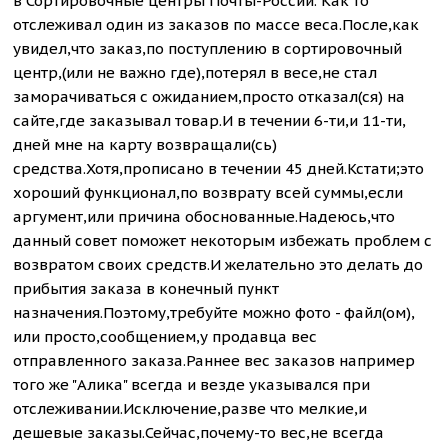
в Сортировочные центры Почты-России. Как то
отслеживал один из заказов по массе веса.После,как
увидел,что заказ,по поступлению в сортировочный
центр,(или не важно где),потерял в весе,не стал
заморачиваться с ожиданием,просто отказал(ся) на
сайте,где заказывал товар.И в течении 6-ти,и 11-ти,
дней мне на карту возвращали(сь)
средства.Хотя,прописано в течении 45 дней.Кстати;это
хороший функционал,по возврату всей суммы,если
аргумент,или причина обоснованные.Надеюсь,что
данный совет поможет некоторым избежать проблем с
возвратом своих средств.И желательно это делать до
прибытия заказа в конечный пункт
назначения.Поэтому,требуйте можно фото - файл(ом),
или просто,сообщением,у продавца вес
отправленного заказа.Раннее вес заказов например
того же "Алика" всегда и везде указывался при
отслеживании.Исключение,разве что мелкие,и
дешевые заказы.Сейчас,почему-то вес,не всегда