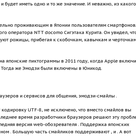
и будет иметь одно и то же значение. И неважно, из какого
тельно проживающим в Японии пользователям смартфонов.
го оператора NTT docomo Сигэтака Курита. Он увидел, чт
уют рожицы, прибегая к скобочкам, кавычкам и черточкам
а японские пиктограммы в 2011 году, когда Apple включи
5. Тогда же Эмодзи были включены в Юникод.
аузеров и сервисов для общения, эмодзи-смайлы .
 кодировку UTF-8, не исключено, что вместо смайлов вы
оследнее время разработчики браузеров решают эту пробл
ледняя версия web-обозревателя . Поддержка японских
ом . Большую часть смайликов поддерживают , и . А вот