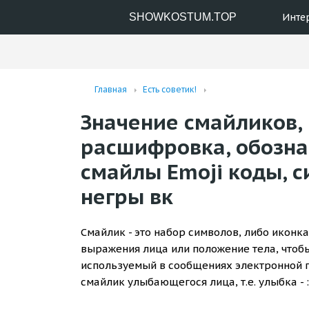
SHOWKOSTUM.TOP
Инте
Главная
Есть советик!
Значение смайликов,
расшифровка, обозна
смайлы Emoji коды, 
негры вк
Смайлик - это набор символов, либо иконк
выражения лица или положение тела, чтоб
используемый в сообщениях электронной п
смайлик улыбающегося лица, т.е. улыбка - :-