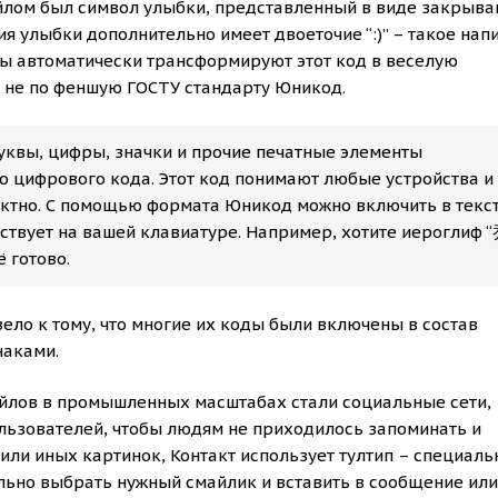
йлом был символ улыбки, представленный в виде закрыв
ия улыбки дополнительно имеет двоеточие “:)” – такое нап
сы автоматически трансформируют этот код в веселую
 не по феншую ГОСТУ стандарту Юникод.
буквы, цифры, значки и прочие печатные элементы
о цифрового кода. Этот код понимают любые устройства и
ктно. С помощью формата Юникод можно включить в текс
тствует на вашей клавиатуре. Например, хотите иероглиф “
ё готово.
ло к тому, что многие их коды были включены в состав
наками.
айлов в промышленных масштабах стали социальные сети,
ользователей, чтобы людям не приходилось запоминать и
или иных картинок, Контакт использует тултип – специал
ьно выбрать нужный смайлик и вставить в сообщение или