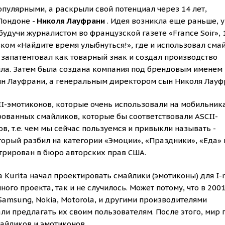
популярными, а раскрыли свой потенциал через 14 лет,
Лондоне -
Николя Лауфрани
. Идея возникла еще раньше, у
удучи журналистом во французской газете «France Soir», 
вком «Найдите время улыбнуться!», где и использовал сма
 запатентовал как товарный знак и создал производство
йла. Затем была создана компания под брендовым именем
ин Лауфрани, а генеральным директором сын Николя Лауф
II-эмотиконов, которые очень использовали на мобильник
ованных смайликов, которые бы соответствовали ASCII-
в, т.е. чем мы сейчас пользуемся и привыкли называть -
торый разбил на категории «Эмоции», «Праздники», «Еда» и
стрирован в бюро авторских прав США.
 Kurita начал проектировать смайлики (эмотиконы) для I-
го проекта, так и не случилось. Может потому, что в 2001
amsung, Nokia, Motorola, и другими производителями
и предлагать их своим пользователям. После этого, мир 
айликов и эмотиконов.