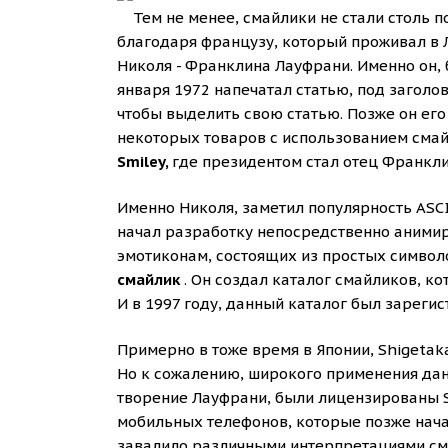
Тем не менее, смайлики не стали столь 
благодаря французу, который проживал в 
Николя - Франклина Лауфрани. Именно он, б
января 1972 напечатал статью, под заголо
чтобы выделить свою статью. Позже он его
некоторых товаров с использованием сма
Smiley,
где президентом стал отец Франкл
Именно Николя, заметил популярность ASC
начал разработку непосредственно анимир
эмотиконам, состоящих из простых символо
смайлик
. Он создал каталог смайликов, ко
И в 1997 году, данный каталог был зареги
Примерно в тоже время в Японии, Shigetaka
Но к сожалению, широкого применения данно
творение Лауфрани, были лицензированы S
мобильных телефонов, которые позже начал
завалило различными интерпретациями см