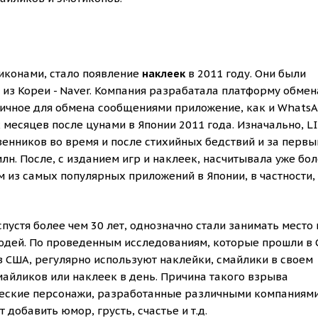
иконами, стало появление
наклеек
в 2011 году. Они были
з Кореи - Naver. Компания разрабатала платформу обмен
гичное для обмена сообщениями приложение, как и WhatsA
 месяцев после цунами в Японии 2011 года. Изначально, L
венников во время и после стихийных бедствий и за первы
лн. После, с изданием игр и наклеек, насчитывала уже бо
им из самых популярных приложений в Японии, в частности,
спустя более чем 30 лет, однозначно стали занимать место 
юдей. По проведенным исследованиям, которые прошли в 
в США, регулярно используют наклейки, смайлики в своем
майликов или наклеек в день. Причина такого взрыва
рческие персонажи, разработанные различными компаниями
добавить юмор, грусть, счастье и т.д.