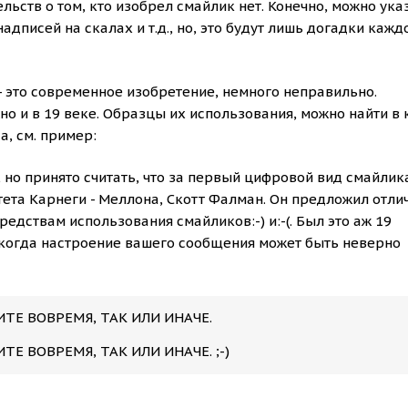
ьств о том, кто изобрел смайлик нет. Конечно, можно ука
дписей на скалах и т.д., но, это будут лишь догадки кажд
 - это современное изобретение, немного неправильно.
 и в 19 веке. Образцы их использования, можно найти в 
а, см. пример:
 но принято считать, что за первый цифровой вид смайлик
ета Карнеги - Меллона, Скотт Фалман. Он предложил отли
едствам использования смайликов:-) и:-(. Был это аж 19
, когда настроение вашего сообщения может быть неверно
ТЕ ВОВРЕМЯ, ТАК ИЛИ ИНАЧЕ.
Е ВОВРЕМЯ, ТАК ИЛИ ИНАЧЕ. ;-)