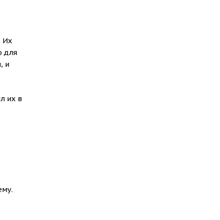
 Их
о для
, и
л их в
ему.