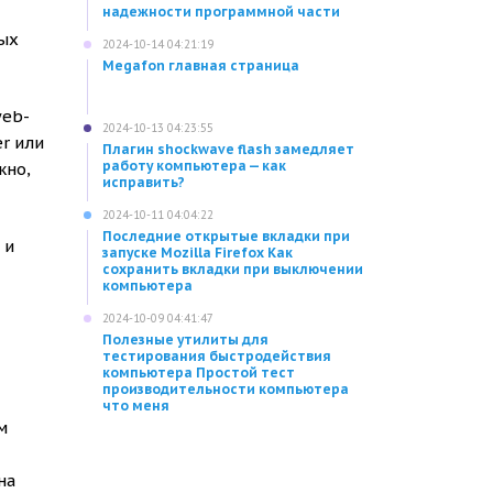
надежности программной части
ных
2024-10-14 04:21:19
Megafon главная страница
web-
2024-10-13 04:23:55
r или
Плагин shockwave flash замедляет
работу компьютера — как
жно,
исправить?
2024-10-11 04:04:22
Последние открытые вкладки при
 и
запуске Mozilla Firefox Как
сохранить вкладки при выключении
компьютера
2024-10-09 04:41:47
Полезные утилиты для
тестирования быстродействия
компьютера Простой тест
производительности компьютера
что меня
м
на