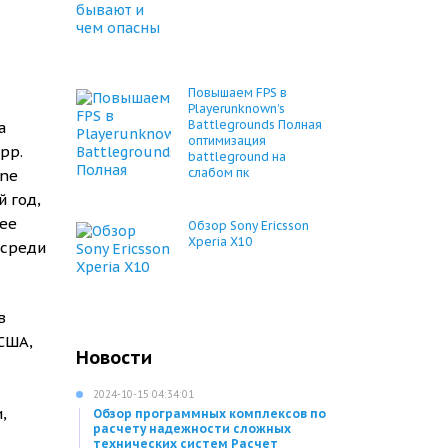
Повышаем FPS в
Playerunknown’s
Battlegrounds Полная
а
оптимизация
pp.
battleground на
слабом пк
Ine
й год,
лее
Обзор Sony Ericsson
Xperia X10
 среди
в
США,
Новости
2024-10-15 04:34:01
,
Обзор программных комплексов по
расчету надежности сложных
технических систем Расчет