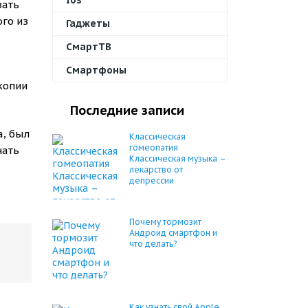
Ios
зать
ого из
Гаджеты
СмартТВ
Смартфоны
копии
Последние записи
а, был
Классическая
гомеопатия
чать
Классическая музыка –
лекарство от
депрессии
Почему тормозит
Андроид смартфон и
что делать?
Как узнать свой Apple