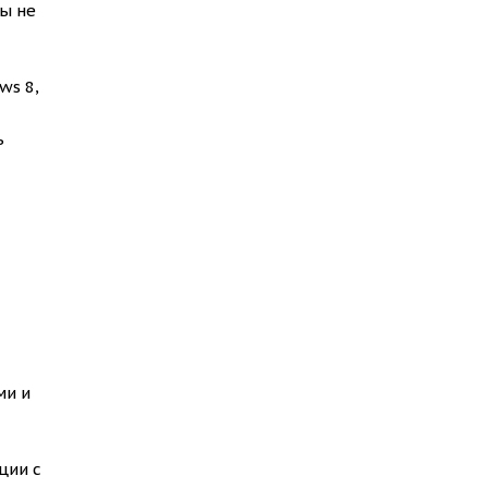
ы не
ws 8,
ь
ми и
ции с