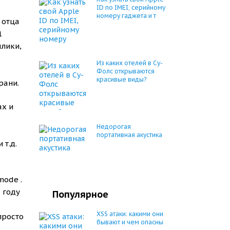
ID по IMEI, серийному
номеру гаджета и т
 отца
1
йлики,
Из каких отелей в Су-
Фолс открываются
красивые виды?
рани.
ах и
Недорогая
портативная акустика
 т.д.
mode .
 году
Популярное
XSS атаки: какими они
просто
бывают и чем опасны