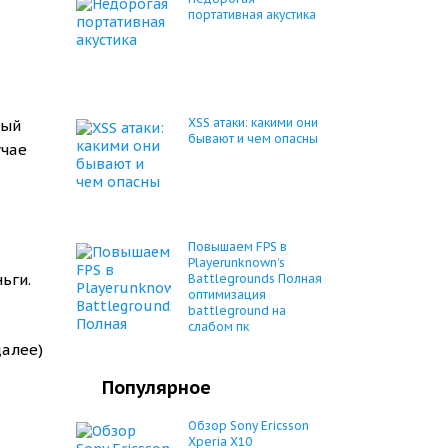
портативная акустика
XSS атаки: какими они
ный
бывают и чем опасны
учае
Повышаем FPS в
Playerunknown’s
ьги.
Battlegrounds Полная
оптимизация
battleground на
слабом пк
далее)
Популярное
Обзор Sony Ericsson
Xperia X10