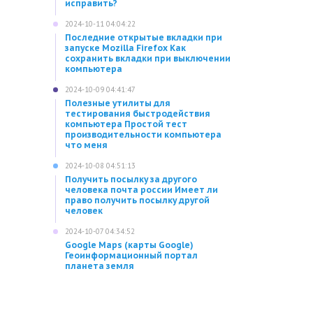
исправить?
2024-10-11 04:04:22
Последние открытые вкладки при
запуске Mozilla Firefox Как
сохранить вкладки при выключении
компьютера
2024-10-09 04:41:47
Полезные утилиты для
тестирования быстродействия
компьютера Простой тест
производительности компьютера
что меня
2024-10-08 04:51:13
Получить посылку за другого
человека почта россии Имеет ли
право получить посылку другой
человек
2024-10-07 04:34:52
Google Maps (карты Google)
Геоинформационный портал
планета земля