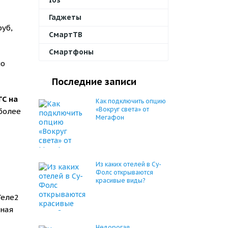
Ios
Гаджеты
руб,
СмартТВ
Смартфоны
мо
Последние записи
ТС на
Как подключить опцию
«Вокруг света» от
 более
Мегафон
Из каких отелей в Су-
Фолс открываются
красивые виды?
Теле2
зная
Недорогая