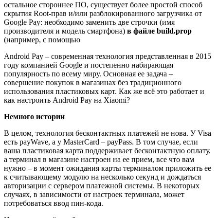
остальное стороннее ПО, существует более простой способ
скрытия Root-прав и/или разблокированного загрузчика от
Google Pay: необходимо заменить две строчки (имя
производителя и модель смартфона)
в файле build.prop
(например, с помощью
Android Pay – современная технология представленная в 2015
году компанией Google и постепенно набирающая
популярность по всему миру. Основная ее задача –
совершение покупок в магазинах без традиционного
использования пластиковых карт. Как же всё это работает и
как настроить Android Pay на Xiaomi?
Немного истории
В целом, технология бесконтактных платежей не нова. У Visa
есть payWave, а у MasterCard – payPass. В том случае, если
ваша пластиковая карта поддерживает бесконтактную оплату,
а терминал в магазине настроен на ее прием, все что вам
нужно – в момент ожидания карты терминалом приложить ее
к считывающему модулю на несколько секунд и дождаться
авторизации с сервером платежной системы. В некоторых
случаях, в зависимости от настроек терминала, может
потребоваться ввод пин-кода.