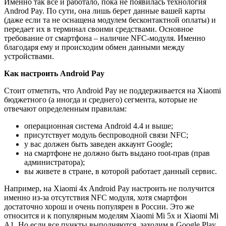
Именно так всё и работало, пока не появилась технология
Androd Pay. По сути, она лишь берет данные вашей карты
(даже если та не оснащена модулем бесконтактной оплаты) и
передает их в терминал своими средствами. Основное
требование от смартфона – наличие NFC-модуля. Именно
благодаря ему и происходим обмен данными между
устройствами.
Как настроить Android Pay
Стоит отметить, что Android Pay не поддерживается на Xiaomi
бюджетного (а иногда и среднего) сегмента, которые не
отвечают определенным правилам:
операционная система Android 4.4 и выше;
присутствует модуль беспроводной связи NFC;
у вас должен быть заведен аккаунт Google;
на смартфоне не должно быть выдано root-прав (прав
администратора);
вы живете в стране, в которой работает данный сервис.
Например, на Xiaomi 4x Android Pay настроить не получится
именно из-за отсутствия NFC модуля, хотя смартфон
достаточно хорош и очень популярен в России. Это же
относится и к популярным моделям Xiaomi Mi 5x и Xiaomi Mi
A1. Но если все пункты выполняются, заходим в Google Play