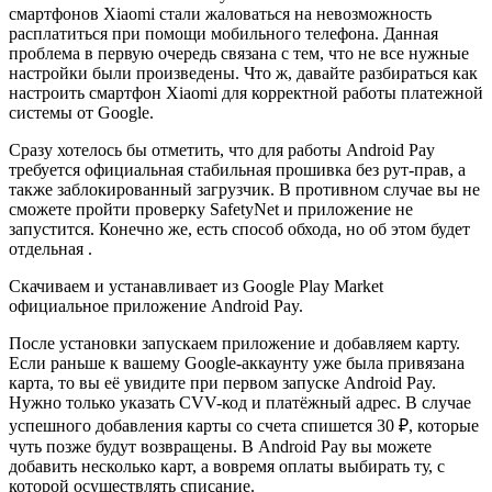
смартфонов Xiaomi стали жаловаться на невозможность
расплатиться при помощи мобильного телефона. Данная
проблема в первую очередь связана с тем, что не все нужные
настройки были произведены. Что ж, давайте разбираться как
настроить смартфон Xiaomi для корректной работы платежной
системы от Google.
Сразу хотелось бы отметить, что для работы Android Pay
требуется официальная стабильная прошивка без рут-прав, а
также заблокированный загрузчик. В противном случае вы не
сможете пройти проверку SafetyNet и приложение не
запустится. Конечно же, есть способ обхода, но об этом будет
отдельная .
Скачиваем и устанавливает из Google Play Market
официальное приложение Android Pay.
После установки запускаем приложение и добавляем карту.
Если раньше к вашему Google-аккаунту уже была привязана
карта, то вы её увидите при первом запуске Android Pay.
Нужно только указать CVV-код и платёжный адрес. В случае
успешного добавления карты со счета спишется 30 ₽, которые
чуть позже будут возвращены. В Android Pay вы можете
добавить несколько карт, а вовремя оплаты выбирать ту, с
которой осуществлять списание.