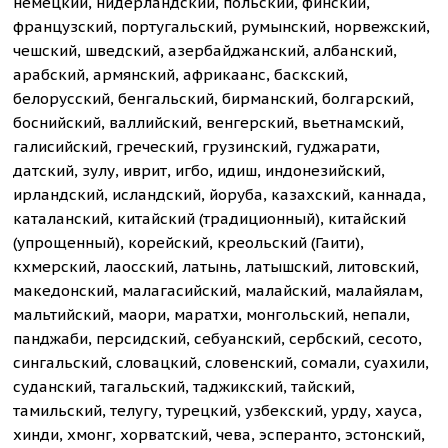
немецкий, нидерландский, польский, финский,
французский, португальский, румынский, норвежский,
чешский, шведский, азербайджанский, албанский,
арабский, армянский, африкаанс, баскский,
белорусский, бенгальский, бирманский, болгарский,
боснийский, валлийский, венгерский, вьетнамский,
галисийский, греческий, грузинский, гуджарати,
датский, зулу, иврит, игбо, идиш, индонезийский,
ирландский, исландский, йоруба, казахский, каннада,
каталанский, китайский (традиционный), китайский
(упрощенный), корейский, креольский (Гаити),
кхмерский, лаосский, латынь, латышский, литовский,
македонский, малагасийский, малайский, малайялам,
мальтийский, маори, маратхи, монгольский, непали,
панджаби, персидский, себуанский, сербский, сесото,
сингальский, словацкий, словенский, сомали, суахили,
суданский, тагальский, таджикский, тайский,
тамильский, телугу, турецкий, узбекский, урду, хауса,
хинди, хмонг, хорватский, чева, эсперанто, эстонский,