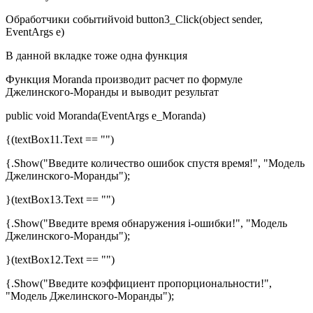
Обработчики событийvoid button3_Click(object sender,
EventArgs e)
В данной вкладке тоже одна функция
Функция Moranda производит расчет по формуле
Джелинского-Моранды и выводит результат
public void Moranda(EventArgs e_Moranda)
{(textBox11.Text == "")
{.Show("Введите количество ошибок спустя время!", "Модель
Джелинского-Моранды");
}(textBox13.Text == "")
{.Show("Введите время обнаружения i-ошибки!", "Модель
Джелинского-Моранды");
}(textBox12.Text == "")
{.Show("Введите коэффициент пропорциональности!",
"Модель Джелинского-Моранды");