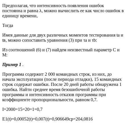
Предполагая, что интенсивность появления ошибок
постоянна и равна
λ,
можно вычислить ее как число ошибок в
единицу времени,
Тогда
Имея данные для двух различных моментов тестирования
t
a и
t
в, можно сопоставить уравнения (3) при
τa
и
τb:
Из соотношений (6) и (7) найдем неизвестный параметр С и
М:
Пример 1
.
Программа содержит 2 000 командных строк, из них, до
начала эксплуатации (после периода отладки), 15 командных
строк содержат ошибки. После 20 дней работы обнаружена 1
ошибка. Найти среднее время безошибочной работы
программы и интенсивность отказов программы при
коэффициенте пропорциональности, равном 0,7.
I=2000=15=20=1=0,7
E
1
(t)=0,0005
2
(t)=0,007(t)=0,906649
ср
=204,0816