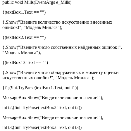
public void Mills(EventArgs e_Mills)
{(textBox1.Text == "")
{.Show("Введите количество искусственно внесенных
ошибок!", "Модель Миллса");
}(textBox2.Text == "")
{.Show("Введите число собственных найденных ошибок!",
"Модель Миллса");
}(textBox13.Text == "")
{.Show("Введите число обнаруженных к моменту оценки
искусственных ошибок!", "Модель Миллса");
}t1;(!int.TryParse(textBox1.Text, out t1))
MessageBox.Show("Введите числовое значение!");
int t2;(!int.TryParse(textBox2.Text, out t2))
MessageBox.Show("Введите числовое значение!");
int t3;(!int.TryParse(textBox3.Text, out t3))