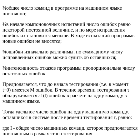
¾
общее число команд в программе на машинном языке
постоянно;
¾
в начале компоновочных испытаний число ошибок равно
некоторой постоянной величине, и по мере исправления
ошибок их становится меньше. В ходе испытаний программы
новые ошибки не вносятся;
¾
ошибки изначально различимы, по суммарному числу
исправленных ошибок можно судить об оставшихся;
¾
интенсивность отказов программы пропорциональна числу
остаточных ошибок.
Предполагается, что до начала тестирования (т.е. в момент
t
=0) имеется M ошибок. В течение времени тестирования
τ
обнаруживается
ε1(
t
) ошибок в расчете на одну команду в
машинном языке.
Тогда удельное число ошибок на одну машинную команду,
оставшихся в системе после времени тестирования
τ,
равно:
где I - общее число машинных команд, которое предполагается
постоянным в рамках этапа тестирования.