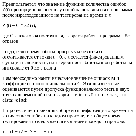
Предполагается, что значение функции количества ошибок
Z(t) пропорционально числу ошибок, оставшихся в программе
после израсходованного на тестирование времени
τ
.
Z (t) = C * ε2 (τ),
где С - некоторая постоянная, t - время работы программы без
отказов.
Тогда, если время работы программы без отказа t
отсчитывается от точки t = 0, а
τ
остается фиксированным,
функция надежности, или вероятность безотказной работы на
интервале от 0 до t, равна
Нам необходимо найти начальное значение ошибок M и
коэффициент пропорциональности С. Эти неизвестные
оцениваются путем пропуска функционального теста в двух
точках переменной оси отладки
t
a и
t
в, выбранных так, что
ε1(
t
a
)<ε1(
t
d).
В процессе тестирования собирается информация о времени и
количестве ошибок на каждом прогоне, т.е. общее время
тестирования
τ
складывается из времени каждого прогона:
τ = τ1 + τ2 + τ3 + … + τn
.