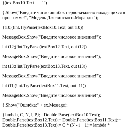
}(textBox10.Text == "")
{.Show("Введите число ошибок первоначально находящихся в
программе!", "Модель Джелинского-Моранды");
}t10;(!int.TryParse(textBox10.Text, out t10))
MessageBox.Show("Введите числовое значение!");
int t12;(!int.TryParse(textBox12.Text, out t12))
MessageBox.Show("Введите числовое значение!");
int t13;(!int.TryParse(textBox13.Text, out t13))
MessageBox.Show("Введите числовое значение!");
int t11;(!int.TryParse(textBox11.Text, out t11))
MessageBox.Show("Введите числовое значение!");
{.Show("Ошибка:" + ex.Message);
}lambda, C, N, i, P,t;= Double.Parse(textBox10.Text);=
Double.Parse(textBox12.Text);= Double.Parse(textBox11.Text);=
Double.Parse(textBox13.Text);= C * (N - i + 1);= lambda *