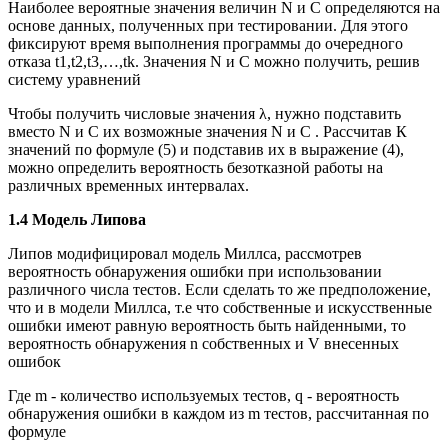
Наиболее вероятные значения величин N и С определяются на
основе данных, полученных при тестировании. Для этого
фиксируют время выполнения программы до очередного
отказа t1,t2,t3,…,tk. Значения N и С можно получить, решив
систему уравнений
Чтобы получить числовые значения
λ
, нужно подставить
вместо N и С их возможные значения N и C . Рассчитав К
значений по формуле (5) и подставив их в выражение (4),
можно определить вероятность безотказной работы на
различных временных интервалах.
1.4 Модель Липова
Липов модифицировал модель Миллса, рассмотрев
вероятность обнаружения ошибки при использовании
различного числа тестов. Если сделать то же предположение,
что и в модели Миллса, т.е что собственные и искусственные
ошибки имеют равную вероятность быть найденными, то
вероятность обнаружения n собственных и V внесенных
ошибок
Где m - количество используемых тестов, q - вероятность
обнаружения ошибки в каждом из m тестов, рассчитанная по
формуле