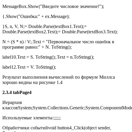
MessageBox.Show("Введите числовое значение!");
{.Show("Ошибка:" + ex.Message);
}S, n, V, N;= Double.Parse(textBox1.Text);=
Double.Parse(textBox2.Text);= Double.Parse(textBox3.Text);
N = (S * n) / V;.Text = "Первоначальное число ошибок в
программе равно:" + N. ToString();
label10.Text = S. ToString();.Text = n.ToString();
label12.Text = V. ToString();
Результат выполнения вычислений по формуле Миллса
хорошо видны на рисунке 1.4
2.3.4 tabPage4
Иерархия
классовSystem;System.Collections.Generic;System.ComponentMode
Используемые элементы:;;;;;;
Обработчики событийvoid button4_Click(object sender,