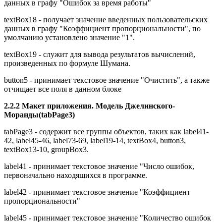
данных в графу "Ошибок за время работы"
textBox18 - получает значение введенных пользовательских
данных в графу "Коэффициент пропорциональности", по
умолчанию установлено значение "1".
textBox19 - служит для вывода результатов вычислений,
произведенных по формуле Шумана.
button5 - принимает текстовое значение "Очистить", а также
отчищает все поля в данном блоке
2.2.2 Макет приложения. Модель Джелинского-
Моранды(tabPage3)
tabPage3 - содержит все группы объектов, таких как label41-
42, label45-46, label73-69, label19-14, textBox4, button3,
textBox13-10, groupBox3.
label41 - принимает текстовое значение "Число ошибок,
первоначально находящихся в программе.
label42 - принимает текстовое значение "Коэффициент
пропорциональности"
label45 - принимает текстовое значение "Количество ошибок