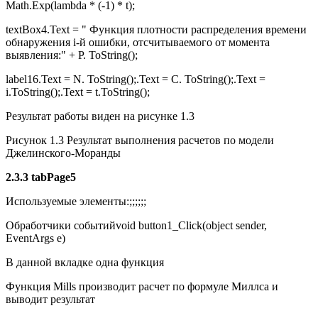
Math.Exp(lambda * (-1) * t);
textBox4.Text = " Функция плотности распределения времени
обнаружения i-й ошибки, отсчитываемого от момента
выявления:" + P. ToString();
label16.Text = N. ToString();.Text = C. ToString();.Text =
i.ToString();.Text = t.ToString();
Результат работы виден на рисунке 1.3
Рисунок 1.3 Результат выполнения расчетов по модели
Джелинского-Моранды
2.3.3 tabPage5
Используемые элементы:;;;;;;
Обработчики событийvoid button1_Click(object sender,
EventArgs e)
В данной вкладке одна функция
Функция Mills производит расчет по формуле Миллса и
выводит результат