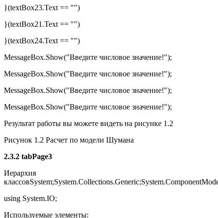
}(textBox23.Text == "")
}(textBox21.Text == "")
}(textBox24.Text == "")
MessageBox.Show("Введите числовое значение!");
MessageBox.Show("Введите числовое значение!");
MessageBox.Show("Введите числовое значение!");
MessageBox.Show("Введите числовое значение!");
Результат работы вы можете видеть на рисунке 1.2
Рисунок 1.2 Расчет по модели Шумана
2.3.2 tabPage3
Иерархия
классовSystem;System.Collections.Generic;System.ComponentMode
using System.IO;
Используемые элементы: