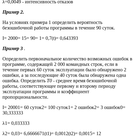
λ=0,0049
- интенсивность отказов
Пример 2.
На условиях примера 1 определить вероятность
безошибочной работы программы в течение 90 суток.
I= 2000= 15= 90= 1= 0,7(t)= 0,643393
Пример 3
.
Определить первоначальное количество возможных ошибок в
программе, содержащей 2 000 командных строк, если в
течение первых 60 суток эксплуатации было обнаружено 2
ошибки, а за последующие 40 суток была обнаружена одна
ошибка. Определить
T0
- среднее время безошибочной
работы, соответствующее первому и второму периоду
эксплуатации программы и коэффициент
пропорциональности.
I= 2000
1
= 60 суток
2
= 100 суток
1
= 2 ошибок
2
= 3 ошибок
0
=
30,333333
λ
1
= 0,033333
λ
2
= 0,03= 6,666667
1
(t
1
)= 0,001
2
(t
2
)= 0,0015= 12