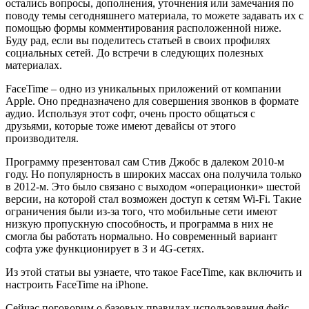
остались вопросы, дополнения, уточнения или замечания по
поводу темы сегодняшнего материала, то можете задавать их с
помощью формы комментирования расположенной ниже.
Буду рад, если вы поделитесь статьей в своих профилях
социальных сетей. До встречи в следующих полезных
материалах.
FaceTime – одно из уникальных приложений от компании
Apple. Оно предназначено для совершения звонков в формате
аудио. Используя этот софт, очень просто общаться с
друзьями, которые тоже имеют девайсы от этого
производителя.
Программу презентовал сам Стив Джобс в далеком 2010-м
году. Но популярность в широких массах она получила только
в 2012-м. Это было связано с выходом «операционки» шестой
версии, на которой стал возможен доступ к сетям Wi-Fi. Такие
ограничения были из-за того, что мобильные сети имеют
низкую пропускную способность, и программа в них не
смогла бы работать нормально. Но современный вариант
софта уже функционирует в 3 и 4G-сетях.
Из этой статьи вы узнаете, что такое FaceTime, как включить и
настроить FaceTime на iPhone.
Сейчас поговорим о базовых правилах использования фейс