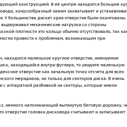
дующей конструкцией. В её центре находится большое кр
ковода, конусообразный зажим захватывает и устанавлива
я. У большинства дискет края отверстия были окантованы
к выдерживал механические нагрузки со стороны
окой плотности это кольцо обычно отсутствовало, так ка
 могли привести к проблемам, возникающим при
м, находится маленькое круглое отверстие, именуемое
диск, находящийся внутри футляра, то увидите маленькую
дексное отверстие как начальную точку отсчета для всех
ичского меридиана, но только для секторов диска. В очень
 с аппаратной разбивкой на секторы, которые имели
аз, немного напоминающий вытянутую беговую дорожку, ч
это отверстие головки дисковода считывают и записывают