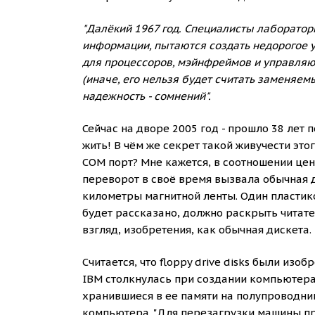
"Далёкий 1967 год. Специалисты лаборатор
информации, пытаются создать недорогое 
для процессоров, мэйнфреймов и управляю
(иначе, его нельзя будет считать заменяем
надежность - сомнений".
Сейчас на дворе 2005 год - прошло 38 лет
жить! В чём же секрет такой живучести это
COM порт? Мне кажется, в соотношении цен
переворот в своё время вызвала обычная д
километры магнитной ленты. Один пластико
будет рассказано, должно раскрыть читате
взгляд, изобретения, как обычная дискета.
Считается, что floppy drive disks были изо
IBM столкнулась при создании компьютера 
хранившиеся в ее памяти на полупроводник
компьютера. "Для перезагрузки машины п