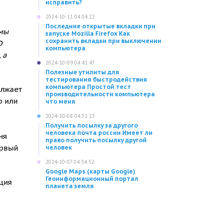
исправить?
2024-10-11 04:04:22
Последние открытые вкладки при
ммы
запуске Mozilla Firefox Как
сохранить вкладки при выключении
D
компьютера
 а
2024-10-09 04:41:47
Полезные утилиты для
тестирования быстродействия
компьютера Простой тест
олжает
производительности компьютера
р или
что меня
2024-10-08 04:51:13
Получить посылку за другого
человека почта россии Имеет ли
ня
право получить посылку другой
ервый
человек
2024-10-07 04:34:52
Google Maps (карты Google)
Геоинформационный портал
ация
планета земля