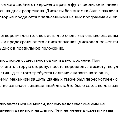
 одного дюйма от верхнего края, в футляре дискеты имее
ись на диск разрешена. Дискеты без выемки (или с заклее
которые продаются с записанными на них программами, о
е отверстия для головок есть две очень маленькие овальн
ск и предохраняют его от искривления. Дисковод может т
ь диск в правильное положение.
ых дисков существуют одно- и двусторонние. При
читать вторую сторону, просто перевернув дискету, не у
тия - для этого требуется наличие аналогичного окна,
му. Механизм защиты данных также был пересмотрен - 
рстие означает защищенный диск. Это было сделано для з
охвастаться не могли, посему человеческие умы не
нения данных и нашли их. Тем не менее дискеты - наша