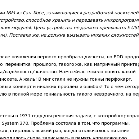
ии IBM из Сан-Хосе, занимающиеся разработкой носителей
устройство, способное хранить и передавать микропрогра
щих модулей. Цена устройства не должна превышать 5 US
ым). Поставка же, не должна вызывать никаких сложностей,
 после появления первого прообраза дискеты, но FDD прод
го "пережитка" прошлого, такого же, как матричный принте
а/надёжность/ качество. Нам сейчас тяжело понять какой
искета. А жаль! В миг стали не нужны тонны перфокарт,
вый конверт и никаких проблем и ошибок! То о чём сегод
лю в полной мере гениальность такого невзрачного, на п
бретены в 1971 году для решения задачи, с которой корпор
System 370. Проблема состояла в том, что программы,
ах, стирались всякий раз, когда отключалось питание
риходилось снова записывать в память управляющую