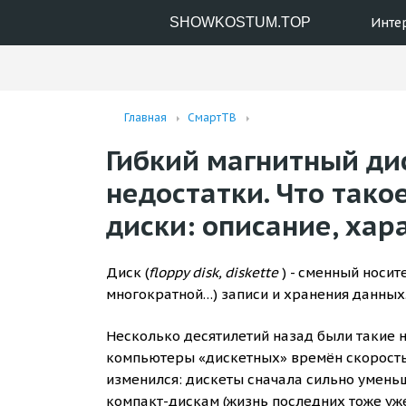
SHOWKOSTUM.TOP
Инте
Главная
СмартТВ
Гибкий магнитный дис
недостатки. Что тако
диски: описание, хар
Диск (
floppy disk, diskette
) - сменный носи
многократной…) записи и хранения данных
Несколько десятилетий назад были такие 
компьютеры «дискетных» времён скоростью 
изменился: дискеты сначала сильно уменьш
компакт-дискам (жизнь последних тоже уж