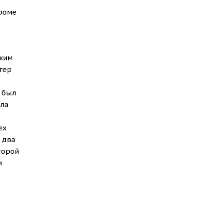
Кроме
Джим
тер
и был
ала
ех
 два
торой
и