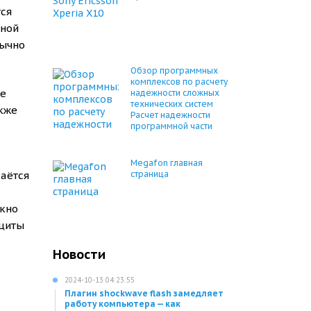
тся
нной
бычно
Обзор программных
комплексов по расчету
ые
надежности сложных
технических систем
акже
Расчет надежности
программной части
Megafon главная
даётся
страница
окно
ащиты
Новости
2024-10-13 04:23:55
Плагин shockwave flash замедляет
работу компьютера — как