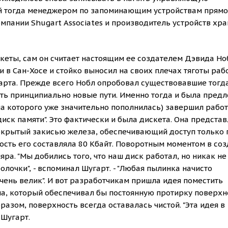
ий тогда менеджером по запоминающим устройствам прямо
омпании Shugart Associates и производитель устройств хр
кеты, сам он считает настоящим ее создателем Дэвида Но
в Сан-Хосе и стойко выносил на своих плечах тяготы раб
арта. Прежде всего Нобл опробовал существовавшие тогд
кать принципиально новые пути. Именно тогда и была пред
ппа которого уже значительно пополнилась) завершил работ
иск памяти". Это фактически и была дискета. Она предста
окрытый закисью железа, обеспечивающий доступ только 
кость его составляла 80 Кбайт. Поворотным моментом в со
ра. "Мы добились того, что наш диск работал, но никак не
лочки", - вспоминал Шугарт. - "Любая пылинка начисто
ень велик". И вот разработчикам пришла идея поместить
ла, который обеспечивал бы постоянную протирку поверхн
азом, поверхность всегда оставалась чистой. "Эта идея в
 Шугарт.