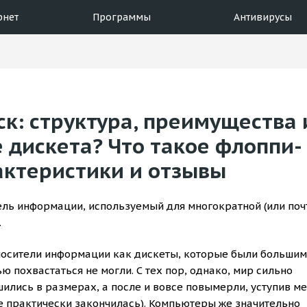
рнет
Программы
Антивирусы
к: структура, преимущества 
е дискета? Что такое флоппи-
актеристики и отзывы
тель информации, используемый для многократной (или поч
.
носители информации как дискеты, которые были большим
похвастаться не могли. С тех пор, однако, мир сильно
ились в размерах, а после и вовсе повымерли, уступив ме
е практически закончилась). Компьютеры же значительно