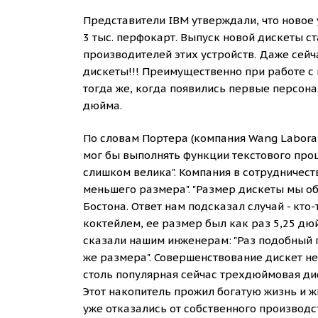
Представители IBM утверждали, что новое 
3 тыс. перфокарт. Выпуск новой дискеты с
производителей этих устройств. Даже се
дискеты!!! Преимущественно при работе с
тогда же, когда появились первые персон
дюйма.
По словам Портера (компания Wang Labora
мог бы выполнять функции текстового проц
слишком велика". Компания в сотрудничеств
меньшего размера". "Размер дискеты мы об
Бостона. Ответ нам подсказал случай - кто
коктейлем, ее размер был как раз 5,25 дюй
сказали нашим инженерам: "Раз подобный п
же размера". Совершенствование дискет не
столь популярная сейчас трехдюймовая дис
Этот накопитель прожил богатую жизнь и жи
уже отказались от собственного производ