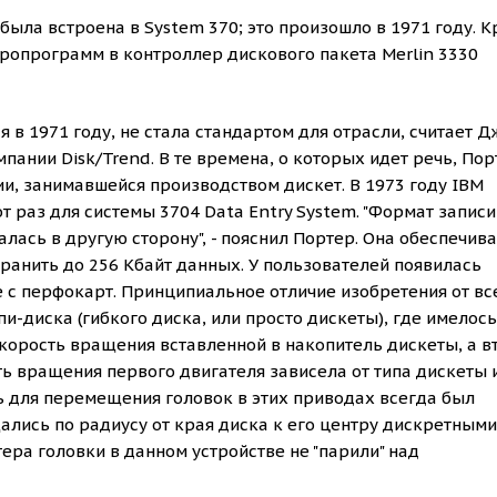
ыла встроена в System 370; это произошло в 1971 году. 
кропрограмм в контроллер дискового пакета Merlin 3330
 в 1971 году, не стала стандартом для отрасли, считает 
пании Disk/Trend. В те времена, о которых идет речь, Пор
и, занимавшейся производством дискет. В 1973 году IBM
т раз для системы 3704 Data Entry System. "Формат запис
лась в другую сторону", - пояснил Портер. Она обеспечив
хранить до 256 Кбайт данных. У пользователей появилась
е с перфокарт. Принципиальное отличие изобретения от вс
-диска (гибкого диска, или просто дискеты), где имелось
корость вращения вставленной в накопитель дискеты, а в
ь вращения первого двигателя зависела от типа дискеты 
ль для перемещения головок в этих приводах всегда был
лись по радиусу от края диска к его центру дискретными
ера головки в данном устройстве не "парили" над