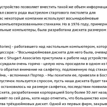
устройство позволяет вместить такой же объем информаци
тал своего рода выстрелом стартового пистолета для
йчас некоторые компании используют восьмидюймовые
 компьютеризованными станками. Но в 1976 году, примерн
альные компьютеры, была разработана дискета размером 
tories) - работавшего над настольным компьютером, кото
ессора: - "Восьмидюймовая дискета для него была, очеви
е с Shugart Associates приступила к работе над устройств
суждали очень горячо - целую ночь просидели в одном из
-то обратил внимание на салфетку, подложенную под стакан
ма, - вспоминал Портер. - Мы похитили ее, привезли в Бос
устячок пользуется спросом, пусть наша дискета будет та
 остановилось на размере салфетки, последствии появила
кета, разработанная корпорацией Sony более 30 лет наза
вёт по сей день, хотя надо отметить, что большинство ко
ства трёхдюймовых дискет. Одной из первых фирм, закры