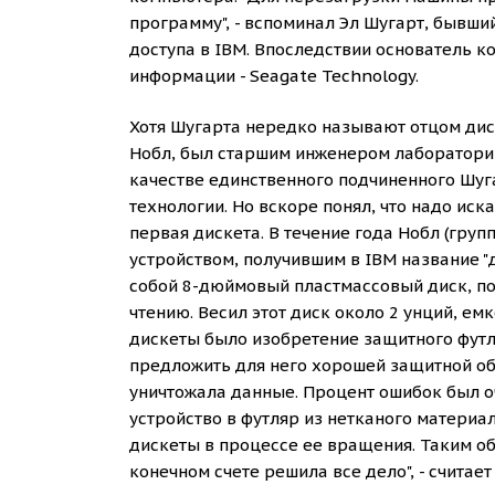
программу", - вспоминал Эл Шугарт, бывш
доступа в IBM. Впоследствии основатель к
информации - Seagate Technology.
Хотя Шугарта нередко называют отцом дис
Нобл, был старшим инженером лаборатории 
качестве единственного подчиненного Шуг
технологии. Но вскоре понял, что надо ис
первая дискета. В течение года Нобл (гру
устройством, получившим в IBM название "д
собой 8-дюймовый пластмассовый диск, п
чтению. Весил этот диск около 2 унций, ем
дискеты было изобретение защитного футля
предложить для него хорошей защитной обо
уничтожала данные. Процент ошибок был оч
устройство в футляр из нетканого материа
дискеты в процессе ее вращения. Таким обр
конечном счете решила все дело", - считает