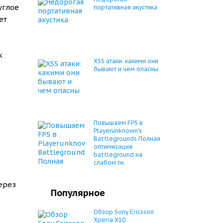
углое
портативная акустика
ет
к
XSS атаки: какими они
бывают и чем опасны
Повышаем FPS в
Playerunknown’s
Battlegrounds Полная
оптимизация
battleground на
слабом пк
ерез
Популярное
Обзор Sony Ericsson
Xperia X10