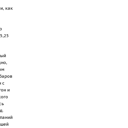
и, как
о
5,25
рый
дно,
ом
 баров
 с
тон и
кого
сь
д.
мпаний
вшей