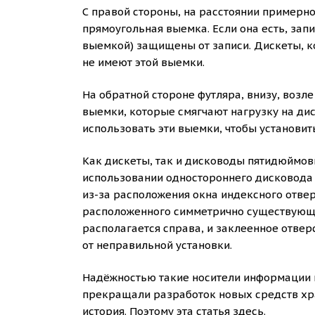
С правой стороны, на расстоянии примерно
прямоугольная выемка. Если она есть, зап
выемкой) защищены от записи. Дискеты, 
не имеют этой выемки.
На обратной стороне футляра, внизу, возл
выемки, которые смягчают нагрузку на ди
использовать эти выемки, чтобы установит
Как дискеты, так и дисководы пятидюймов
использовании одностороннего дисковода с
из-за расположения окна индексного отверс
расположенного симметрично существующе
располагается справа, и заклеенное отве
от неправильной установки.
Надёжностью такие носители информации п
прекращали разработок новых средств хра
история. Поэтому эта статья здесь.