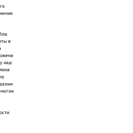
го
анения
бла.
оты в
а
ложена
у над
вляла
по
здании
 могли
ости