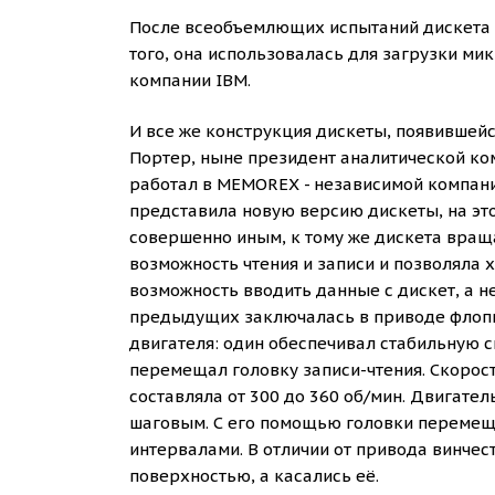
После всеобъемлющих испытаний дискета б
того, она использовалась для загрузки ми
компании IBM.
И все же конструкция дискеты, появившейся
Портер, ныне президент аналитической ком
работал в MEMOREX - независимой компани
представила новую версию дискеты, на это
совершенно иным, к тому же дискета враща
возможность чтения и записи и позволяла 
возможность вводить данные с дискет, а н
предыдущих заключалась в приводе флоппи
двигателя: один обеспечивал стабильную с
перемещал головку записи-чтения. Скорост
составляла от 300 до 360 об/мин. Двигате
шаговым. С его помощью головки перемеща
интервалами. В отличии от привода винчест
поверхностью, а касались её.