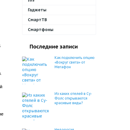
Ios
Гаджеты
СмартТВ
Смартфоны
5
Последние записи
Как подключить опцию
«Вокруг света» от
Мегафон
.
й
Из каких отелей в Су-
Фолс открываются
красивые виды?
ие
Недорогая