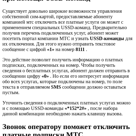
Существует довольно широкие возможности управления
собственной сим-картой, предоставляемые абоненту
компанией мтс отключить все платные услуги он может с
применением специальных USSD-команд. Предварительно
получив перечень подключенных услуг, абонент может
посетить портал компании МТС и узнать
USSD-команды
для
их отключения. Для этого нужно отправить текстовое
сообщение с цифрой
«1»
на номер
8111
.
Это действие позволит получить информацию о платных
подписках, подключенных на номер. Чтобы получить
сведения о бесплатных услугах, абонент должен отправить в
сообщении цифру
«0»
. Но если его интересует информация
обо всех услугах, которые подключены на номер, то поле
текста в отправляемом
SMS
сообщении должно оставаться
пустым.
Уточнить сведения о подключенных платных услугах можно
и с помощью USSD-команды
«*152*2#»
, после набора
данной комбинации необходимо нажать клавишу вызова.
Звонок оператору поможет отключить
платные подписки МТС