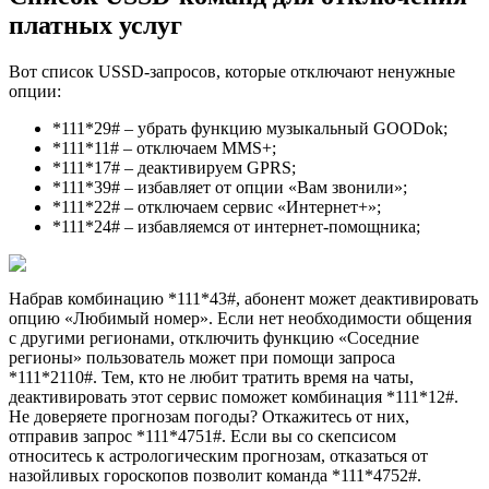
платных услуг
Вот список USSD-запросов, которые отключают ненужные
опции:
*111*29# – убрать функцию музыкальный GOODok;
*111*11# – отключаем MMS+;
*111*17# – деактивируем GPRS;
*111*39# – избавляет от опции «Вам звонили»;
*111*22# – отключаем сервис «Интернет+»;
*111*24# – избавляемся от интернет-помощника;
Набрав комбинацию *111*43#, абонент может деактивировать
опцию «Любимый номер». Если нет необходимости общения
с другими регионами, отключить функцию «Соседние
регионы» пользователь может при помощи запроса
*111*2110#. Тем, кто не любит тратить время на чаты,
деактивировать этот сервис поможет комбинация *111*12#.
Не доверяете прогнозам погоды? Откажитесь от них,
отправив запрос *111*4751#. Если вы со скепсисом
относитесь к астрологическим прогнозам, отказаться от
назойливых гороскопов позволит команда *111*4752#.