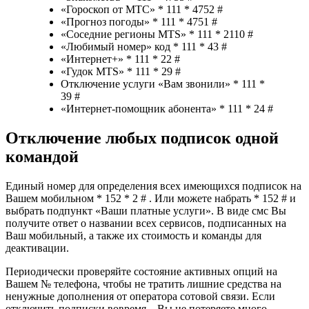
«Гороскоп от МТС» * 111 * 4752 #
«Прогноз погоды» * 111 * 4751 #
«Соседние регионы MTS» * 111 * 2110 #
«Любимый номер» код * 111 * 43 #
«Интернет+» * 111 * 22 #
«Гудок MTS» * 111 * 29 #
Отключение услуги «Вам звонили» * 111 *
39 #
«Интернет-помощник абонента» * 111 * 24 #
Отключение любых подписок одной
командой
Единый номер для определения всех имеющихся подписок на
Вашем мобильном * 152 * 2 # . Или можете набрать * 152 # и
выбрать подпункт «Ваши платные услуги». В виде смс Вы
получите ответ о названии всех сервисов, подписанных на
Ваш мобильный, а также их стоимость и команды для
деактивации.
Периодически проверяйте состояние активных опций на
Вашем № телефона, чтобы не тратить лишние средства на
ненужные дополнения от оператора сотовой связи. Если
отключить подписки вовремя – Вы не потеряете много