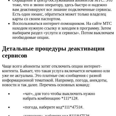
Обращение в центр обслуживания абонентов МТС. Это
тоже, что и звони оператору, здесь быстро и надежно
вам деактивируют все лишние подключенные сервисы.
Есть один нюанс, обратиться может только владелец
карты со своим паспортом.
Воспользоваться интернет-помощником. На сайте МТС
находим нужную ссылку и заходим в программу. Затем
выбираем раздел «услуги и сервисы». Потом выключаем
необходимые опции.
Детальные процедуры деактивации
сервисов
Чаще всего абоненты хотят отключить опции интернет-
контента. Бывает, что такая услуга включается нечаянно или
уже не актуальна. Это платные смс-сообщения с разной
информационной тематикой. Например, погода, анекдоты,
новости и так далее. Перечень основных команд:
«чат», для того чтобы выключить нужно
набрать комбинацию *111*12#.
«погода, наберите код*111*4751#.
«гороскоп», наберите код *111*4752#.