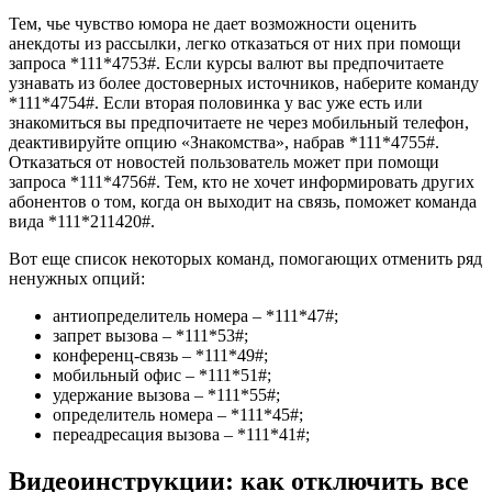
Тем, чье чувство юмора не дает возможности оценить
анекдоты из рассылки, легко отказаться от них при помощи
запроса *111*4753#. Если курсы валют вы предпочитаете
узнавать из более достоверных источников, наберите команду
*111*4754#. Если вторая половинка у вас уже есть или
знакомиться вы предпочитаете не через мобильный телефон,
деактивируйте опцию «Знакомства», набрав *111*4755#.
Отказаться от новостей пользователь может при помощи
запроса *111*4756#. Тем, кто не хочет информировать других
абонентов о том, когда он выходит на связь, поможет команда
вида *111*211420#.
Вот еще список некоторых команд, помогающих отменить ряд
ненужных опций:
антиопределитель номера – *111*47#;
запрет вызова – *111*53#;
конференц-связь – *111*49#;
мобильный офис – *111*51#;
удержание вызова – *111*55#;
определитель номера – *111*45#;
переадресация вызова – *111*41#;
Видеоинструкции: как отключить все