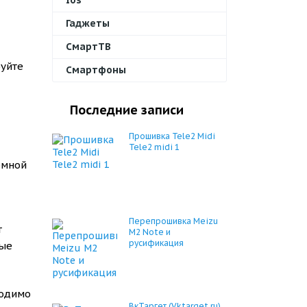
Ios
Гаджеты
СмартТВ
буйте
Смартфоны
Последние записи
Прошивка Tele2 Midi
Tele2 midi 1
омной
Перепрошивка Meizu
т
M2 Note и
русификация
ные
ходимо
ВкТаргет (Vktarget ru)