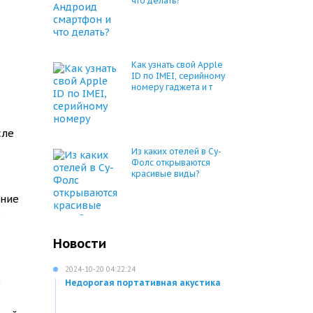
что делать?
Как узнать свой Apple
ID по IMEI, серийному
номеру гаджета и т
сле
Из каких отелей в Су-
Фолс открываются
красивые виды?
ение
о
Новости
2024-10-20 04:22:24
в
Недорогая портативная акустика