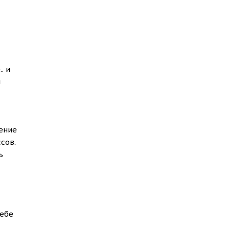
. и
я
ение
сов.
ь
себе