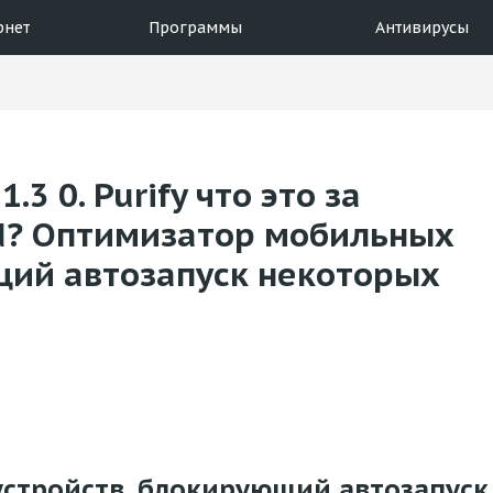
рнет
Программы
Антивирусы
.3 0. Purify что это за
d? Оптимизатор мобильных
щий автозапуск некоторых
стройств, блокирующий автозапуск