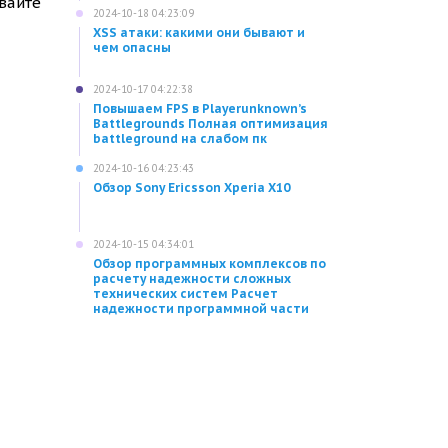
вайте
2024-10-18 04:23:09
XSS атаки: какими они бывают и
чем опасны
2024-10-17 04:22:38
Повышаем FPS в Playerunknown’s
Battlegrounds Полная оптимизация
battleground на слабом пк
2024-10-16 04:23:43
Обзор Sony Ericsson Xperia X10
2024-10-15 04:34:01
Обзор программных комплексов по
расчету надежности сложных
технических систем Расчет
надежности программной части