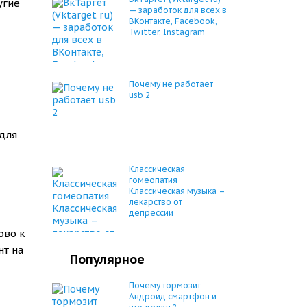
угие
— заработок для всех в
ВКонтакте, Facebook,
Twitter, Instagram
Почему не работает
usb 2
для
Классическая
гомеопатия
Классическая музыка –
лекарство от
депрессии
ово к
нт на
Популярное
Почему тормозит
Андроид смартфон и