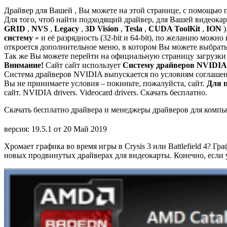
Драйвер для Вашей , Вы можете на этой странице, с помощью 
Для того, чтоб найти подходящий драйвер, для Вашей видеок
GRID
,
NVS
,
Legacy
,
3D Vision
,
Tesla
,
CUDA ToolKit
,
ION
)
систему
» и её разрядность (32-bit и 64-bit), по желанию можно
откроется дополнительное меню, в котором Вы можете выбрат
Так же Вы можете перейти на официальную страницу загрузки 
Внимание!
Сайт сайт использует
Систему драйверов NVIDI
Система драйверов NVIDIA выпускается по условиям соглашен
Вы не принимаете условия – покиньте, пожалуйста, сайт.
Для 
сайт. NVIDIA drivers. Videocard drivers. Скачать бесплатно.
Скачать бесплатно драйвера и менеджеры драйверов для компью
версия: 19.5.1 от 20 Май 2019
Хромает графика во время игры в Crysis 3 или Battlefield 4? 
новых продвинутых драйверах для видеокарты. Конечно, если 