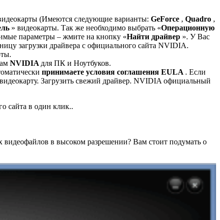
видеокарты (Имеются следующие варианты:
GeForce
,
Quadro
,
ель
» видеокарты. Так же необходимо выбрать «
Операционную
димые параметры – жмите на кнопку «
Найти драйвер
». У Вас
ницу загрузки драйвера с официального сайта NVIDIA.
рты.
там
NVIDIA
для ПК и Ноутбуков.
томатически
принимаете условия соглашения EULA
. Если
 видеокарту. Загрузить свежий драйвер. NVIDIA официальный
о сайта в один клик..
ных видеофайлов в высоком разрешении? Вам стоит подумать о