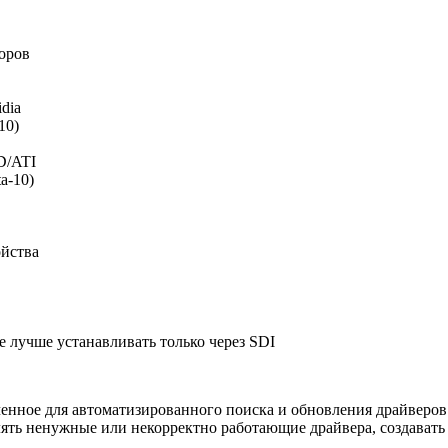
оров
dia
10)
D/ATI
a-10)
ойства
е лучше устанавливать только через SDI
наченное для автоматизированного поиска и обновления драйвер
ять ненужные или некорректно работающие драйвера, создавать