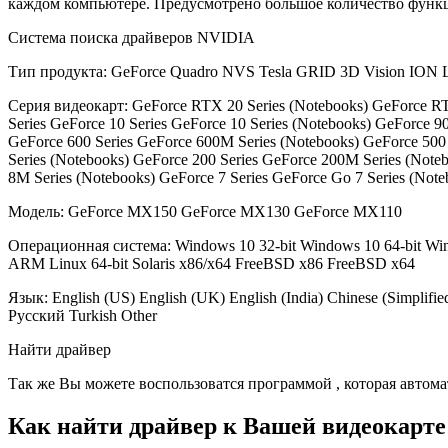
каждом компьютере. Предусмотрено большое количество функци
Система поиска драйверов NVIDIA
Тип продукта: GeForce Quadro NVS Tesla GRID 3D Vision ION 
Серия видеокарт: GeForce RTX 20 Series (Notebooks) GeForce RT
Series GeForce 10 Series GeForce 10 Series (Notebooks) GeForce 
GeForce 600 Series GeForce 600M Series (Notebooks) GeForce 500
Series (Notebooks) GeForce 200 Series GeForce 200M Series (Note
8M Series (Notebooks) GeForce 7 Series GeForce Go 7 Series (Note
Модель: GeForce MX150 GeForce MX130 GeForce MX110
Операционная система: Windows 10 32-bit Windows 10 64-bit Windo
ARM Linux 64-bit Solaris x86/x64 FreeBSD x86 FreeBSD x64
Язык: English (US) English (UK) English (India) Chinese (Simplified
Русский Turkish Other
Найти драйвер
Так же Вы можете воспользоватся программой , которая автом
Как найти драйвер к Вашей видеокарте