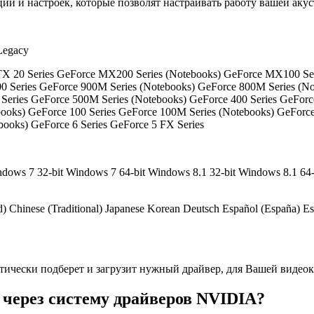
й и настроек, которые позволят настраивать работу вашей акус
Legacy
X 20 Series GeForce MX200 Series (Notebooks) GeForce MX100 Ser
900 Series GeForce 900M Series (Notebooks) GeForce 800M Series (N
 Series GeForce 500M Series (Notebooks) GeForce 400 Series GeFor
books) GeForce 100 Series GeForce 100M Series (Notebooks) GeForce
books) GeForce 6 Series GeForce 5 FX Series
ws 7 32-bit Windows 7 64-bit Windows 8.1 32-bit Windows 8.1 64-bi
) Chinese (Traditional) Japanese Korean Deutsch Español (España) Espa
атически подберет и загрузит нужный драйвер, для Вашей видеок
 через систему драйверов NVIDIA?