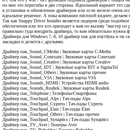
по мне это перегибы в две стороны. Идеальный вариант это сд
в установке и обновлении драйверов или если железо очень ос
идеальное решение. А пока компании microsoft виднее, делаем 
Так как Snappy Driver Installer является лидером среди подоб
обеспечения или тех кто приходит к вам по вызову "мастер по
правильно туда внедрить драйвера, то вам обязательно нужна 
Драйвера для Windows 7, 8, 10 драйвер пак для ноутбука и пк с
закладки и делится с друзьями.
Драйвер пак_Sound_CMedia | Звуковые карты C-Media
Драйвер пак_Sound_Conexant | Звуковые карты Conexant
Драйвер пак_Sound_Creative | Звуковые карты Creative
Драйвер пак_Sound_IDT | Звуковые карты IDT и SigmaTel
Драйвер пак_Sound_Others | Звуковые карты прочие
Драйвер пак_Sound_VIA | Звуковые карты VIA
Драйвер пак_Sounds_HDMI | Устройства HDMI audio
Драйвер пак_Sounds_Realtek | Звуковые карты Realtek
Драйвер пак_Telephone | Телефоны/Смартфоны
Драйвер пак_Touchpad_Alps | Тач-пады Alps
Драйвер пак_Touchpad_Cypress | Тач-пады Cypress
Драйвер пак_Touchpad_Elan | Тач-пады Elan
Драйвер пак_Touchpad_Others | Тач-пады прочие
Драйвер пак_Touchpad_Synaptics | Тач-пады Synaptics
Драйвер пак_TV_Aver | Тюнеры Aver
Драйвер пак_TV_Beholder | Тюнеры Beholder