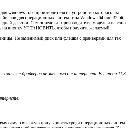
 для windows того производителя на устройство которого вы
драйверов для операционных систем типа Windows 64 или 32 bit.
ледней десятки. Сам определит производителя, модель и версию
ажать на кнопку УСТАНОВИТЬ, чтобы получить желаемый
 разницы. Не заменимый диск или флешка с драйверами для тех
 комплект драйверов не зависимо от интернета. Весит он 11,3
интернете.
ежнему самую высокую популярность среди операционных систем
качиваются и обновляются даже не спросив у пользователя. Как