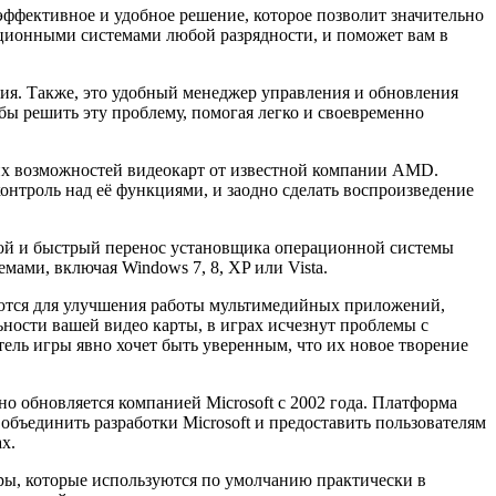
 эффективное и удобное решение, которое позволит значительно
ационными системами любой разрядности, и поможет вам в
ния. Также, это удобный менеджер управления и обновления
 бы решить эту проблему, помогая легко и своевременно
ких возможностей видеокарт от известной компании AMD.
нтроль над её функциями, и заодно сделать воспроизведение
стой и быстрый перенос установщика операционной системы
ами, включая Windows 7, 8, XP или Vista.
уются для улучшения работы мультимедийных приложений,
ьности вашей видео карты, в играх исчезнут проблемы с
тель игры явно хочет быть уверенным, что их новое творение
о обновляется компанией Microsoft с 2002 года. Платформа
объединить разработки Microsoft и предоставить пользователям
х.
еры, которые используются по умолчанию практически в