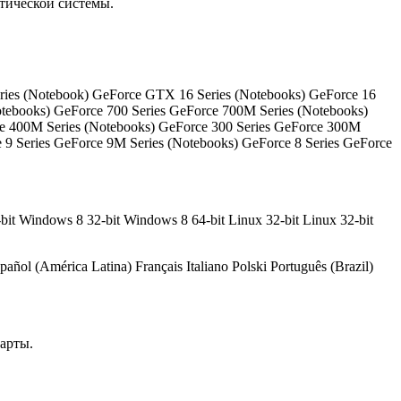
тической системы.
ies (Notebook) GeForce GTX 16 Series (Notebooks) GeForce 16
otebooks) GeForce 700 Series GeForce 700M Series (Notebooks)
ce 400M Series (Notebooks) GeForce 300 Series GeForce 300M
 9 Series GeForce 9M Series (Notebooks) GeForce 8 Series GeForce
t Windows 8 32-bit Windows 8 64-bit Linux 32-bit Linux 32-bit
ñol (América Latina) Français Italiano Polski Português (Brazil)
арты.