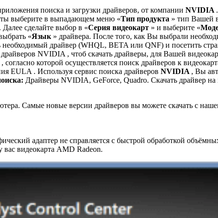
приложения поиска и загрузки драйверов, от компании
NVIDIA
.
арты выберите в выпадающем меню «
Тип продукта
» тип Вашей 
. Далее сделайте выбор в «
Серия видеокарт
» и выберите «
Мод
 выбрать «
Язык
» драйвера. После того, как Вы выбрали необхо
ь необходимый драйвер (WHQL, BETA или QNF) и посетить стра
драйверов NVIDIA , чтоб скачать драйверы, для Вашей видеока
A
, согласно которой осуществляется поиск драйверов к видеокар
ия EULA . Используя сервис поиска драйверов
NVIDIA
, Вы ав
поиска:
Драйверы NVIDIA, GeForce, Quadro. Скачать драйвер на
тера. Самые новые версии драйверов вы можете скачать с нашег
Графический адаптер не справляется с быстрой обработкой объём
у вас видеокарта AMD Radeon.