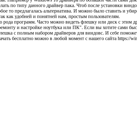
елать по типу данного драйвер пака. Чтоб после установки винд
обое то предлагалась альтернатива. И можно было ставить и уб
так как удобней и понятней нам, простым пользователям.
ного рода программ. Часто можно видеть флешку или диск с этим
 ремонту и настройке ноутбука или ПК". Если вы хотите сами бы
флешка с полным набором драйверов для виндовс. И себе поможе
качать бесплатно можно в любой момент с нашего сайта https://w