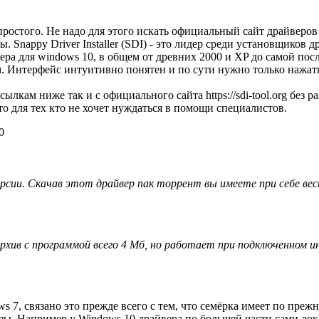
простого. Не надо для этого искать официальный сайт драйверов
. Snappy Driver Installer (SDI) - это лидер среди установщиков 
вера для windows 10, в общем от древних 2000 и XP до самой пос
сам. Интерфейс интуитивно понятен и по сути нужно только н
лкам ниже так и с официального сайта https://sdi-tool.org без
о для тех кто не хочет нуждаться в помощи специалистов.
0
рсии. Скачав этот драйвер пак торрент вы имеете при себе весь
архив с программой всего 4 Мб, но работает при подключенном 
s 7, связано это прежде всего с тем, что семёрка имеет по пр
базы. Например у Windows 10 драйвера по большей части сами до