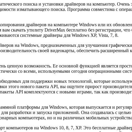
оматического поиска и установки драйверов на компьютер. Очень
ходимости изматывающего поиска. Программа совместима с опер
 копирования драйверов на компьютере Windows или их обновле
 вам скачать утилиту DriverMax бесплатно без регистрации, что
иваются системные драйверы для Windows XP, Vista, 7, 8.
райверов на Windows, предназначенных для улучшения графичес
оизводительность своей видеокарты, обеспечить расширенный ко
очень ценную возможность. Ее основной функцией является про
тически со всеми, используемыми сегодня операционными систем
необходимых для поддержки новых технологий, которые использ
овки этого нового пакета API, вы ощутите прирост производител
е пакеты API комплектуются с новыми играми, так как производи
раммной платформы для Windows, которая выпускается и регулярн
для разработки и запуска приложений. Она создавалась с целью 
ионарных компьютерах, но и на различных мобильных устройства
рт компьютеров на Windows 10, 8, 7, XP. Это бесплатные драйв