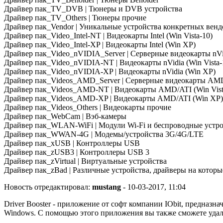
Драйвер пак_TV_DVB | Тюнеры и DVB устройства
Драйвер пак_TV_Others | Тюнеры прочие
Драйвер пак_Vendor | Уникальные устройства конкретных венд
Драйвер пак_Video_Intel-NT | Видеокарты Intel (Win Vista-10)
Драйвер пак_Video_Intel-XP | Видеокарты Intel (Win XP)
Драйвер пак_Video_nVIDIA_Server | Серверные видеокарты nVi
Драйвер пак_Video_nVIDIA-NT | Видеокарты nVidia (Win Vista-
Драйвер пак_Video_nVIDIA-XP | Видеокарты nVidia (Win XP)
Драйвер пак_Videos_AMD_Server | Серверные видеокарты AM
Драйвер пак_Videos_AMD-NT | Видеокарты AMD/ATI (Win Vist
Драйвер пак_Videos_AMD-XP | Видеокарты AMD/ATI (Win XP)
Драйвер пак_Videos_Others | Видеокарты прочие
Драйвер пак_WebCam | Вэб-камеры
Драйвер пак_WLAN-WiFi | Модули Wi-Fi и беспроводные устр
Драйвер пак_WWAN-4G | Модемы/устройства 3G/4G/LTE
Драйвер пак_xUSB | Контроллеры USB
Драйвер пак_zUSB3 | Контроллеры USB 3
Драйвер пак_zVirtual | Виртуальные устройства
Драйвер пак_zBad | Различные устройства, драйверы на которы
Новость отредактировал:
mustang
- 10-03-2017, 11:04
Driver Booster - приложение от софт компании IObit, предназ
Windows. С помощью этого приложения вы также сможете удал