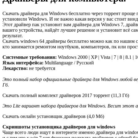
Скачать драйвера для Windows бесплатно через торрент проще 
установили Windows. И не важно какая версия у вас стоит винды
Этот драйвер пак установит вам драйвера для Windows 7, драй
вашего устройства, найдёт лучшее решение и установит всё 
результат.
Скачать windows 64 драйверы бесплатно можно как по нашим ссы
кто занимается ремонтом ноутбуков, компьютеров, пк или прост
Системные требования:
Windows 2000 | XP | Vista | 7 | 8 | 8.1 | 1
Язык интерфейса:
Multilanguage / Русский
Лекарство:
не требуется
Это полный набор официальные драйвера для Windows любой ве
Гб.
Cкачать полный комплект драйверов 2017 торрент (11,3 Гб)
Это Lite вариант набора драйверов для Windows. Весит этот 
Cкачать онлайн установщик драйверов (4,0 Мб)
Скриншоты установщика драйверов для windows
Чаще всего люди ищут в интернете именно драйвера для window
и с тем что у win 7 нет функции подхвата драйверов с общей 