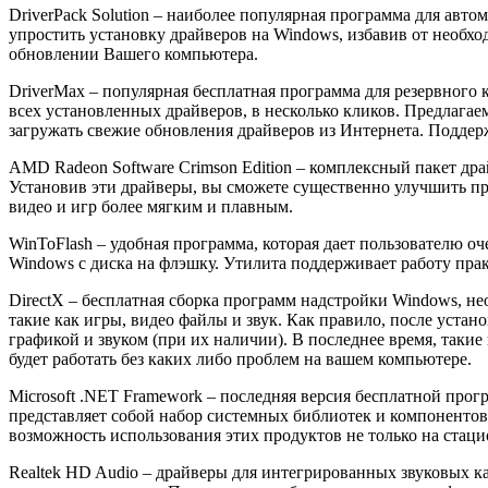
DriverPack Solution – наиболее популярная программа для авт
упростить установку драйверов на Windows, избавив от необ
обновлении Вашего компьютера.
DriverMax – популярная бесплатная программа для резервного
всех установленных драйверов, в несколько кликов. Предлагаем
загружать свежие обновления драйверов из Интернета. Поддерж
AMD Radeon Software Crimson Edition – комплексный пакет д
Установив эти драйверы, вы сможете существенно улучшить пр
видео и игр более мягким и плавным.
WinToFlash – удобная программа, которая дает пользователю 
Windows с диска на флэшку. Утилита поддерживает работу прак
DirectX – бесплатная сборка программ надстройки Windows, 
такие как игры, видео файлы и звук. Как правило, после устан
графикой и звуком (при их наличии). В последнее время, таки
будет работать без каких либо проблем на вашем компьютере.
Microsoft .NET Framework – последняя версия бесплатной прог
представляет собой набор системных библиотек и компонентов 
возможность использования этих продуктов не только на стац
Realtek HD Audio – драйверы для интегрированных звуковых ка