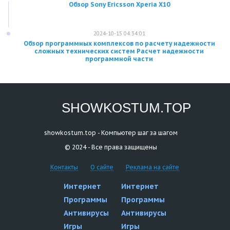
Обзор Sony Ericsson Xperia X10
2024-10-15 04:34:01
Обзор программных комплексов по расчету надежности
сложных технических систем Расчет надежности
программной части
SHOWKOSTUM.TOP
showkostum.top - Компьютер шаг за шагом
© 2024 - Все права защищены
Контакты
О сайте
Реклама на сайте
Интернет
Интернет
Программы
Программы
Антивирусы
Антивирусы
Игры
Игры